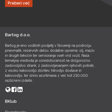
Preberi več
poslovalnic ali preko naše spletne strani www.bartog.si.
Kako deluje BKLUB? S programom
BKLUBzaTOPkupce boste nagrajeni za vsak nakup iz
našega širokega asortimana izdelkov. Vsak član kluba
zbira točke […]
Bartog d.o.o.
Bartog je eno vodilnih podjetij v Sloveniji na področju
pnevmatik, rezervnih delov, dodatne opreme, olj, maziv
in drugih tekočin ter servisiranja vseh vrst vozil. Naša
temeljna vrednota je osredotočenost na dolgoročno
zadovoljstvo strank, z zadovoljevanjem njihovih potreb,
z visoko kakovostjo storitev, hitrostjo dostave in
kakovostjo, ter širino asortimana z več kot 230.000
različnimi izdelki.
BKlub