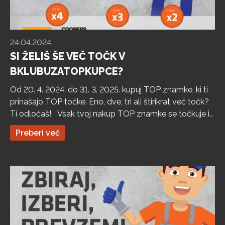
24.04.2024.
SI ŽELIŠ ŠE VEČ TOČK V
BKLUBUZATOPKUPCE?
Od 20. 4. 2024. do 31. 3. 2025. kupuj TOP znamke, ki ti
prinašajo TOP točke. Eno, dve, tri ali štirikrat več točk?
Ti odločaš! Vsak tvoj nakup TOP znamke se točkuje in
zanj prejmeš 1, 2, 3 ali 4 točke, odvisno od točkovne
Preberi več
skupine te znamke! Vse nagrade so odslej še bližje. […]