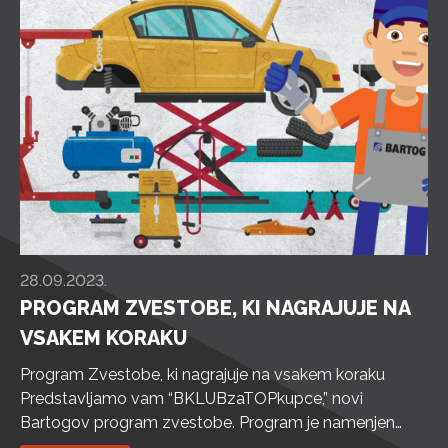
28.09.2023.
PROGRAM ZVESTOBE, KI NAGRAJUJE NA
VSAKEM KORAKU
Program Zvestobe, ki nagrajuje na vsakem koraku
Predstavljamo vam “BKLUBzaTOPkupce,” novi
Bartogov program zvestobe. Program je namenjen
vsem, ki kupujete blago v eni izmed naših Bartog d.o.o.