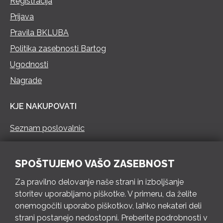
Registracija
Prijava
Pravila BKLUBA
Politika zasebnosti Bartog
Ugodnosti
Nagrade
KJE NAKUPOVATI
Seznam poslovalnic
KONTAKT
SPOŠTUJEMO VAŠO ZASEBNOST
Pokliči 73 462 460
Za pravilno delovanje naše strani in izboljšanje
PON – PET 8 – 18 h / SOB 8 – 12 h
storitev uporabljamo piškotke. V primeru, da želite
onemogočiti uporabo piškotkov, lahko nekateri deli
Pošlji e-mail
strani postanejo nedostopni. Preberite podrobnosti v