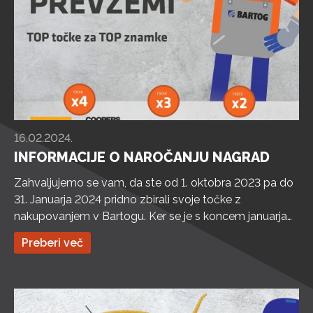
16.02.2024.
INFORMACIJE O NAROČANJU NAGRAD
Zahvaljujemo se vam, da ste od 1. oktobra 2023 pa do
31. Januarja 2024 pridno zbirali svoje točke z
nakupovanjem v Bartogu. Ker se je s koncem januarja
zaključilo obdobje zbiranja točk znotraj BKLUB-a, je
Preberi več
zdaj čas za naročilo nagrad! Unovčite svoje točke in
naročite nagrade po vaši izbiri do 31. 3. 2024! Čas za […]