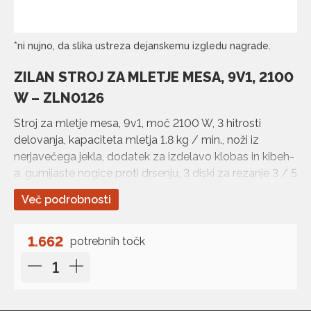
*ni nujno, da slika ustreza dejanskemu izgledu nagrade.
ZILAN STROJ ZA MLETJE MESA, 9V1, 2100
W – ZLN0126
Stroj za mletje mesa, 9v1, moč 2100 W, 3 hitrosti
delovanja, kapaciteta mletja 1.8 kg / min., noži iz
nerjavečega jekla, dodatek za izdelavo klobas in kibeh-
a, gumijaste nogice proti drsenju, 3 diski za rezanje 3 / 5
/ 7 mm, potiskovalec hrane, rezalnik …
Več podrobnosti
1.662
potrebnih točk