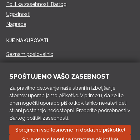
Politika zasebnosti Bartog
Ugodnosti
Nagrade
KJE NAKUPOVATI
Seznam poslovalnic
KONTAKT
SPOŠTUJEMO VAŠO ZASEBNOST
Pokliči 73 462 460
Za pravilno delovanje naše strani in izboljšanje
PON – PET 8 – 18 h / SOB 8 – 12 h
storitev uporabljamo piškotke. V primeru, da želite
onemogočiti uporabo piškotkov, lahko nekateri deli
Pošlji e-mail
strani postanejo nedostopni. Preberite podrobnosti v
Izpolni kontaktni obrazec
Bartog politiki zasebnosti.
Sprejmem vse (osnovne in dodatne piškotke)
Bartog d.o.o. Trebnje | ID: SI79128718 | IBAN: SI56 1010 0003
Sprejemam le nujne (osnovne piškotke)