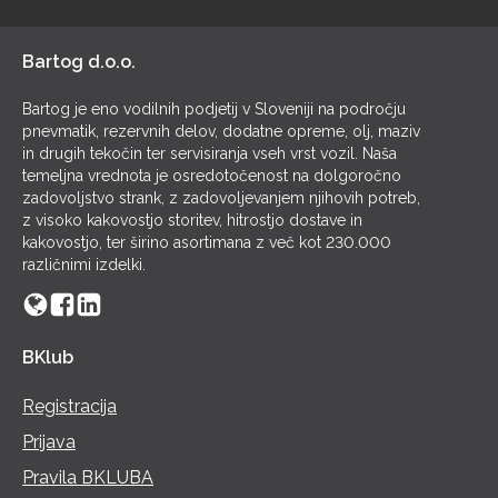
POL
Bartog d.o.o.
Bartog je eno vodilnih podjetij v Sloveniji na področju
pnevmatik, rezervnih delov, dodatne opreme, olj, maziv
in drugih tekočin ter servisiranja vseh vrst vozil. Naša
temeljna vrednota je osredotočenost na dolgoročno
zadovoljstvo strank, z zadovoljevanjem njihovih potreb,
z visoko kakovostjo storitev, hitrostjo dostave in
kakovostjo, ter širino asortimana z več kot 230.000
različnimi izdelki.
BKlub
Registracija
Prijava
Pravila BKLUBA