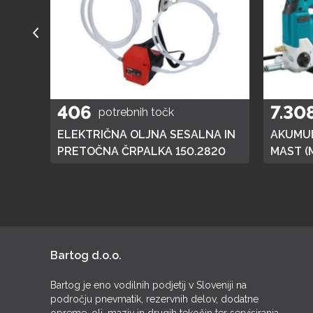
406
7.30
potrebnih točk
A
ELEKTRIČNA OLJNA SESALNA IN
AKUMUL
01
PRETOČNA ČRPALKA 150.2820
MAST (
DGP180,
BATERI
Bartog d.o.o.
Bartog je eno vodilnih podjetij v Sloveniji na
področju pnevmatik, rezervnih delov, dodatne
opreme, olj, maziv in drugih tekočin ter servisiranja