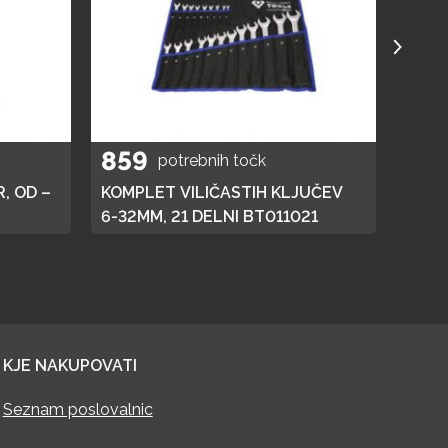
859
40
potrebnih točk
, OD –
KOMPLET VILIČASTIH KLJUČEV
ELEK
6-32MM, 21 DELNI BT011021
KJE NAKUPOVATI
Seznam poslovalnic