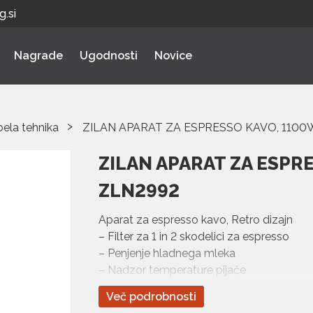
.si
Nagrade
Ugodnosti
Novice
bela tehnika
ZILAN APARAT ZA ESPRESSO KAVO, 1100
ZILAN APARAT ZA ESPR
ZLN2992
Aparat za espresso kavo, Retro dizajn
– Filter za 1 in 2 skodelici za espresso
– Penjenje hladnega mleka
– Nadzor temperature pijače
– Segrevanje mleka
Več podrobnosti
– Prostornina – 1.25 lit.