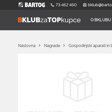
73 462 460
bklub@bartog
O BKLUBU
Naslovna
Nagrade
Gospodinjski aparati in 