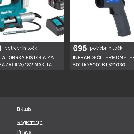
8
695
potrebnih točk
potrebnih točk
ATORSKA PIŠTOLA ZA
INFRARDEČI TERMOMETER
MAZALICA) 18V MAKITA
50° DO 500° BT521030
 HITRI POLNILEC,
BRILLIANT TOOLS
JA 3AH
BKlub
Registracija
Prijava