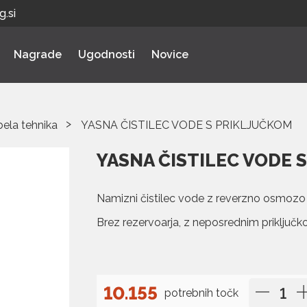
.si
Nagrade
Ugodnosti
Novice
bela tehnika
YASNA ČISTILEC VODE S PRIKLJUČKOM
YASNA ČISTILEC VODE 
Namizni čistilec vode z reverzno osmozo 
Brez rezervoarja, z neposrednim priključ
10.155
potrebnih točk