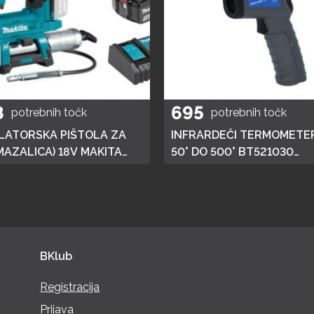
8
695
potrebnih točk
potrebnih točk
ATORSKA PIŠTOLA ZA
INFRARDEČI TERMOMETER
MAZALICA) 18V MAKITA
50° DO 500° BT521030
 HITRI POLNILEC,
BRILLIANT TOOLS
JA 3AH
BKlub
Registracija
Prijava