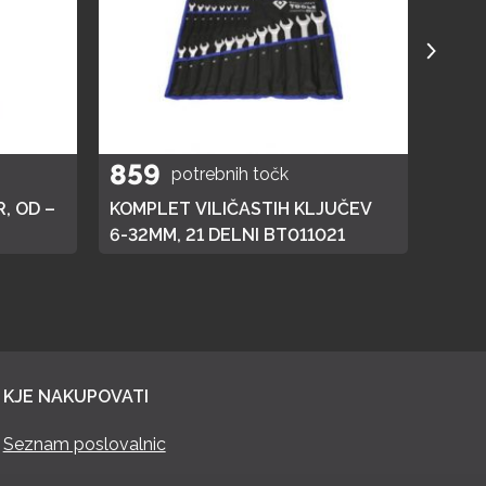
859
40
potrebnih točk
, OD –
KOMPLET VILIČASTIH KLJUČEV
ELEK
6-32MM, 21 DELNI BT011021
KJE NAKUPOVATI
Seznam poslovalnic