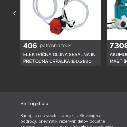
406
7.30
potrebnih točk
A
ELEKTRIČNA OLJNA SESALNA IN
AKUMUL
01
PRETOČNA ČRPALKA 150.2820
MAST (
DGP180,
BATERI
Bartog d.o.o.
Bartog je eno vodilnih podjetij v Sloveniji na
področju pnevmatik, rezervnih delov, dodatne
opreme, olj, maziv in drugih tekočin ter servisiranja