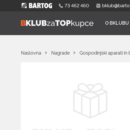
73 462 460
bklub@bartog
O BKLUBU
Naslovna
Nagrade
Gospodinjski aparati in 