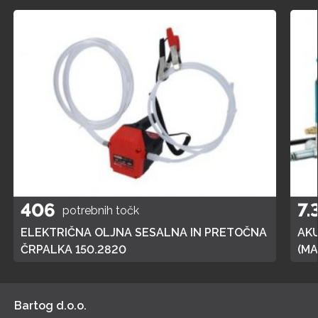
406
7.
potrebnih točk
ELEKTRIČNA OLJNA SESALNA IN PRETOČNA
AK
ČRPALKA 150.2820
(MA
POL
Bartog d.o.o.