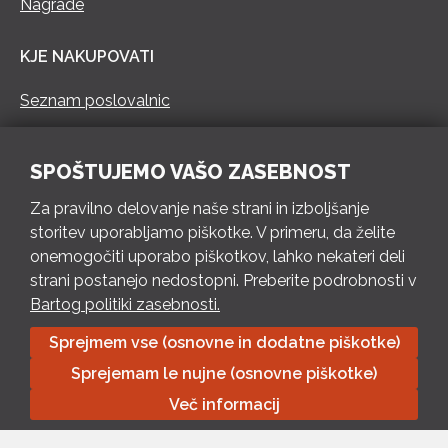
Nagrade
KJE NAKUPOVATI
Seznam poslovalnic
KONTAKT
SPOŠTUJEMO VAŠO ZASEBNOST
Pokliči 73 462 460
Za pravilno delovanje naše strani in izboljšanje
PON – PET 8 – 18 h / SOB 8 – 12 h
storitev uporabljamo piškotke. V primeru, da želite
onemogočiti uporabo piškotkov, lahko nekateri deli
Pošlji e-mail
strani postanejo nedostopni. Preberite podrobnosti v
Izpolni kontaktni obrazec
Bartog politiki zasebnosti.
Sprejmem vse (osnovne in dodatne piškotke)
Bartog d.o.o. Trebnje | ID: SI79128718 | IBAN: SI56 1010 0003
Sprejemam le nujne (osnovne piškotke)
8174 248, Banka Intesa Sanpaolo d.d.| Predsednik Uprave:
Ivan Šantorić | Predsednik Nadzornega odbora: Ilija Tokić |
Več informacij
Delniški kapital: 783.970,08 EUR, plačano v celoti | Obrtniška
ulica 18, 8210 Trebnje