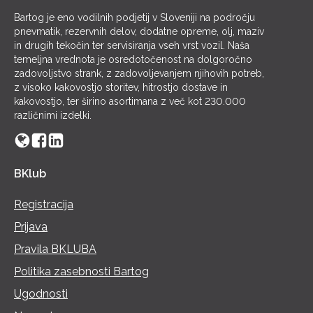
Bartog je eno vodilnih podjetij v Sloveniji na področju
pnevmatik, rezervnih delov, dodatne opreme, olj, maziv
in drugih tekočin ter servisiranja vseh vrst vozil. Naša
temeljna vrednota je osredotočenost na dolgoročno
zadovoljstvo strank, z zadovoljevanjem njihovih potreb,
z visoko kakovostjo storitev, hitrostjo dostave in
kakovostjo, ter širino asortimana z več kot 230.000
različnimi izdelki.
BKlub
Registracija
Prijava
Pravila BKLUBA
Politika zasebnosti Bartog
Ugodnosti