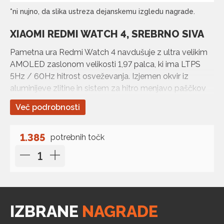
*ni nujno, da slika ustreza dejanskemu izgledu nagrade.
XIAOMI REDMI WATCH 4, SREBRNO SIVA
Pametna ura Redmi Watch 4 navdušuje z ultra velikim
AMOLED zaslonom velikosti 1,97 palca, ki ima LTPS
5Hz / 60Hz hitrost osveževanja. Izjemen okvir iz
aluminijeve zlitine in sistem za hitro menjavo paščkov
poudarjata prefinjen dizajn te pametne ure.
Več podrobnosti
1.385
potrebnih točk
IZBRANE
NAGRADE