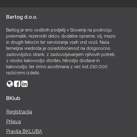
POL
Bartog d.o.o.
Bartog je eno vodilnih podjetij v Sloveniji na področju
pnevmatik, rezervnih delov, dodatne opreme, olj, maziv
in drugih tekočin ter servisiranja vseh vrst vozil. Naša
temeljna vrednota je osredotočenost na dolgoročno
zadovoljstvo strank, z zadovoljevanjem njihovih potreb,
z visoko kakovostjo storitev, hitrostjo dostave in
kakovostjo, ter širino asortimana z več kot 230.000
različnimi izdelki.
BKlub
Registracija
Prijava
Pravila BKLUBA