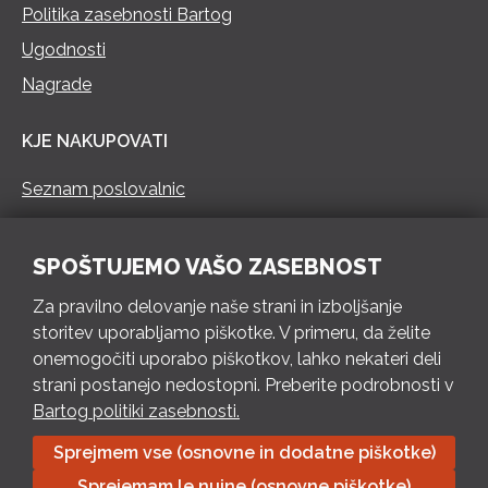
Politika zasebnosti Bartog
Ugodnosti
Nagrade
KJE NAKUPOVATI
Seznam poslovalnic
KONTAKT
SPOŠTUJEMO VAŠO ZASEBNOST
Pokliči 73 462 460
Za pravilno delovanje naše strani in izboljšanje
PON – PET 8 – 18 h / SOB 8 – 12 h
storitev uporabljamo piškotke. V primeru, da želite
onemogočiti uporabo piškotkov, lahko nekateri deli
Pošlji e-mail
strani postanejo nedostopni. Preberite podrobnosti v
Izpolni kontaktni obrazec
Bartog politiki zasebnosti.
Sprejmem vse (osnovne in dodatne piškotke)
Bartog d.o.o. Trebnje | ID: SI79128718 | IBAN: SI56 1010 0003
Sprejemam le nujne (osnovne piškotke)