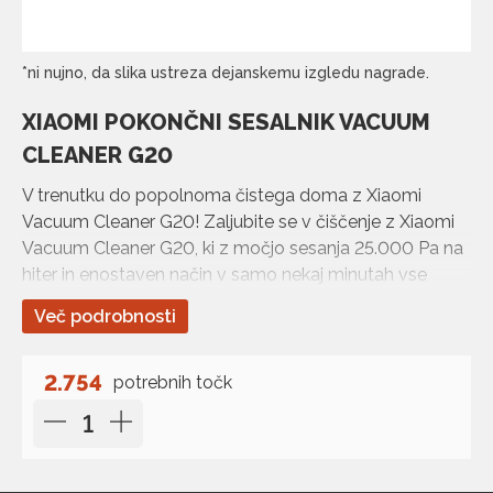
*ni nujno, da slika ustreza dejanskemu izgledu nagrade.
XIAOMI POKONČNI SESALNIK VACUUM
CLEANER G20
V trenutku do popolnoma čistega doma z Xiaomi
Vacuum Cleaner G20! Zaljubite se v čiščenje z Xiaomi
Vacuum Cleaner G20, ki z močjo sesanja 25.000 Pa na
hiter in enostaven način v samo nekaj minutah vse
talne površine vašega doma pusti bleščeče čiste.
Več podrobnosti
2.754
potrebnih točk