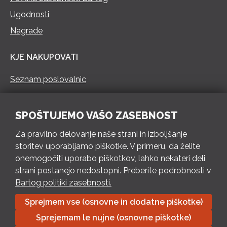
Ugodnosti
Nagrade
KJE NAKUPOVATI
Seznam poslovalnic
KONTAKT
SPOŠTUJEMO VAŠO ZASEBNOST
Pokliči 73 462 460
Za pravilno delovanje naše strani in izboljšanje
PON – PET 8 – 18 h / SOB 8 – 12 h
storitev uporabljamo piškotke. V primeru, da želite
onemogočiti uporabo piškotkov, lahko nekateri deli
Pošlji e-mail
strani postanejo nedostopni. Preberite podrobnosti v
Izpolni kontaktni obrazec
Bartog politiki zasebnosti.
Sprejmem vse (osnovne in dodatne piškotke)
Bartog d.o.o. Trebnje | ID: SI79128718 | IBAN: SI56 1010 0003
Sprejemam le nujne (osnovne piškotke)
8174 248, Banka Intesa Sanpaolo d.d.| Predsednik Uprave: