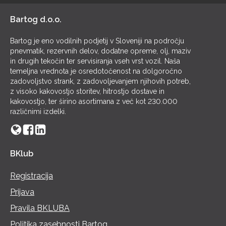
Bartog d.o.o.
Bartog je eno vodilnih podjetij v Sloveniji na področju
pnevmatik, rezervnih delov, dodatne opreme, olj, maziv
in drugih tekočin ter servisiranja vseh vrst vozil. Naša
temeljna vrednota je osredotočenost na dolgoročno
zadovoljstvo strank, z zadovoljevanjem njihovih potreb,
z visoko kakovostjo storitev, hitrostjo dostave in
kakovostjo, ter širino asortimana z več kot 230.000
različnimi izdelki.
BKlub
Registracija
Prijava
Pravila BKLUBA
Politika zasebnosti Bartog