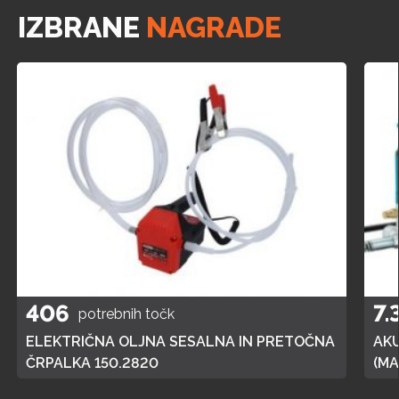
IZBRANE
NAGRADE
406
7.
potrebnih točk
ELEKTRIČNA OLJNA SESALNA IN PRETOČNA
AK
ČRPALKA 150.2820
(MA
POL