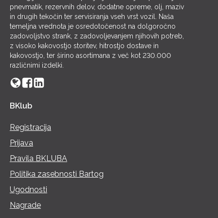
pnevmatik, rezervnih delov, dodatne opreme, olj, maziv
in drugih tekočin ter servisiranja vseh vrst vozil. Naša
temeljna vrednota je osredotočenost na dolgoročno
zadovoljstvo strank, z zadovoljevanjem njihovih potreb,
z visoko kakovostjo storitev, hitrostjo dostave in
kakovostjo, ter širino asortimana z več kot 230.000
različnimi izdelki.
BKlub
Registracija
Prijava
Pravila BKLUBA
Politika zasebnosti Bartog
Ugodnosti
Nagrade