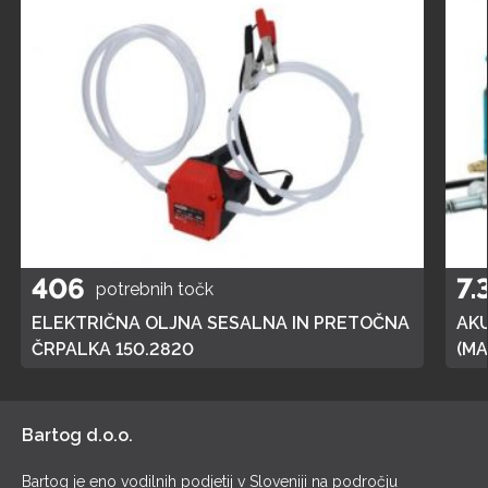
406
7.
potrebnih točk
ELEKTRIČNA OLJNA SESALNA IN PRETOČNA
AK
ČRPALKA 150.2820
(MA
POL
Bartog d.o.o.
Bartog je eno vodilnih podjetij v Sloveniji na področju