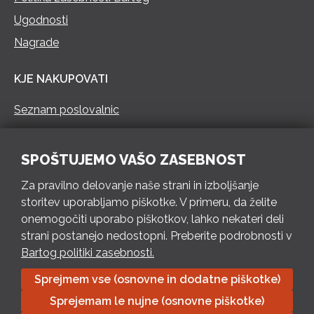
Ugodnosti
Nagrade
KJE NAKUPOVATI
Seznam poslovalnic
KONTAKT
SPOŠTUJEMO VAŠO ZASEBNOST
Pokliči 73 462 460
Za pravilno delovanje naše strani in izboljšanje
PON – PET 8 – 18 h / SOB 8 – 12 h
storitev uporabljamo piškotke. V primeru, da želite
onemogočiti uporabo piškotkov, lahko nekateri deli
Pošlji e-mail
strani postanejo nedostopni. Preberite podrobnosti v
Izpolni kontaktni obrazec
Bartog politiki zasebnosti.
Sprejmem vse (osnovne in dodatne piškotke)
Bartog d.o.o. Trebnje | ID: SI79128718 | IBAN: SI56 1010 0003
Sprejemam le nujne (osnovne piškotke)
8174 248, Banka Intesa Sanpaolo d.d.| Predsednik Uprave: