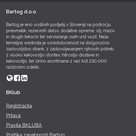
Bartog d.o.o.
Bartog je eno vodilnih podjetij v Sloveniji na področju
pnevmatik, rezervnih delov, dodatne opreme, olj, maziv
in drugih tekočin ter servisiranja vseh vrst vozil. Naša
temeljna vrednota je osredotočenost na dolgoročno
zadovoljstvo strank, z zadovoljevanjem njihovih potreb,
z visoko kakovostjo storitev, hitrostjo dostave in
kakovostjo, ter širino asortimana z več kot 230.000
različnimi izdelki.
BKlub
Registracija
Prijava
Pravila BKLUBA
Politika zasebnosti Bartog