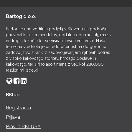
POL
Bartog d.o.o.
Bartog je eno vodilnih podjetij v Sloveniji na področju
pnevmatik, rezervnih delov, dodatne opreme, olj, maziv
in drugih tekočin ter servisiranja vseh vrst vozil. Naša
temeljna vrednota je osredotočenost na dolgoročno
zadovoljstvo strank, z zadovoljevanjem njihovih potreb,
z visoko kakovostjo storitev, hitrostjo dostave in
kakovostjo, ter širino asortimana z več kot 230.000
različnimi izdelki.
BKlub
Registracija
Prijava
Pravila BKLUBA