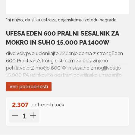
*ni nujno, da slika ustreza dejanskemu izgledu nagrade.
UFESA EDEN 600 PRALNI SESALNIK ZA
MOKRO IN SUHO 15.000 PA 1400W
divdivdivpvolucionirajte čiščenje doma z strongEden
600 Proclean/strong čistilcem za oblazinjeno
pohištvo.brZ močjo 600 W in sesalno zmogljivostjo
15.000 PA učinkovito odstrani površinsko umazanijo,
tekočine in trdne delce za popolno č…
Več podrobnosti
2.307
potrebnih točk