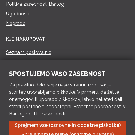
Politika zasebnosti Bartog
Ugodnosti
Nagrade
KJE NAKUPOVATI
Seznam poslovalnic
KONTAKT
SPOŠTUJEMO VAŠO ZASEBNOST
Pokliči 73 462 460
Za pravilno delovanje naše strani in izboljšanje
PON – PET 8 – 18 h / SOB 8 – 12 h
storitev uporabljamo piškotke. V primeru, da želite
onemogočiti uporabo piškotkov, lahko nekateri deli
Pošlji e-mail
strani postanejo nedostopni. Preberite podrobnosti v
Izpolni kontaktni obrazec
Bartog politiki zasebnosti.
Sprejmem vse (osnovne in dodatne piškotke)
Bartog d.o.o. Trebnje | ID: SI79128718 | IBAN: SI56 1010 0003
Sprejemam le nujne (osnovne piškotke)