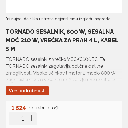
*ni nujno, da slika ustreza dejanskemu izgledu nagrade.
TORNADO SESALNIK, 800 W, SESALNA
MOČ 210 W, VREČKA ZA PRAH 4 L, KABEL
5 M
TORNADO sesalnik z vrečko VCCKC800BC. Ta
TORNADO sesalnik zagotavlja odlične čistilne
zmogljivosti. Visoko učinkovit motor z močjo 800 W
zagotavlja visoko sesalno moč za izjemne rezultate
čiščenja.
Več podrobnosti
Visoko učinkovita šoba in visoka sesalna moč zagotav…
1.524
potrebnih točk