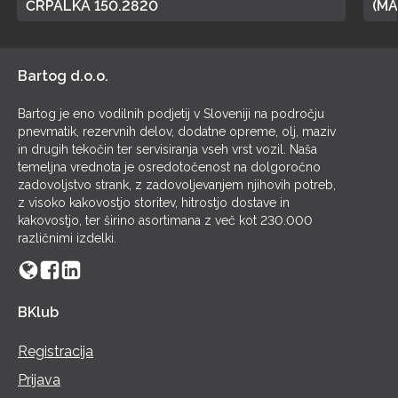
ČRPALKA 150.2820
(MA
POL
Bartog d.o.o.
Bartog je eno vodilnih podjetij v Sloveniji na področju
pnevmatik, rezervnih delov, dodatne opreme, olj, maziv
in drugih tekočin ter servisiranja vseh vrst vozil. Naša
temeljna vrednota je osredotočenost na dolgoročno
zadovoljstvo strank, z zadovoljevanjem njihovih potreb,
z visoko kakovostjo storitev, hitrostjo dostave in
kakovostjo, ter širino asortimana z več kot 230.000
različnimi izdelki.
BKlub
Registracija
Prijava