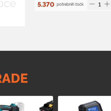
5.370
potrebnih točk
RADE