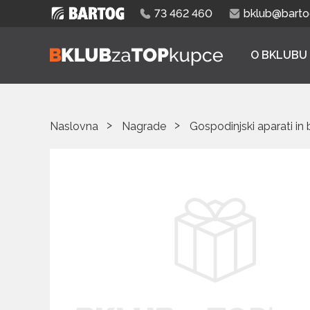
73 462 460
bklub@bartog
O BKLUBU
Naslovna
Nagrade
Gospodinjski aparati in 