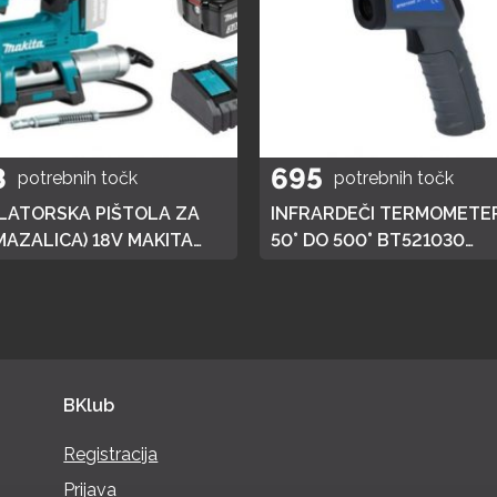
8
695
potrebnih točk
potrebnih točk
ATORSKA PIŠTOLA ZA
INFRARDEČI TERMOMETER
MAZALICA) 18V MAKITA
50° DO 500° BT521030
 HITRI POLNILEC,
BRILLIANT TOOLS
JA 3AH
BKlub
Registracija
Prijava