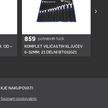
859
40
potrebnih točk
, OD –
KOMPLET VILIČASTIH KLJUČEV
ELEK
6-32MM, 21 DELNI BT011021
KJE NAKUPOVATI
Seznam poslovalnic