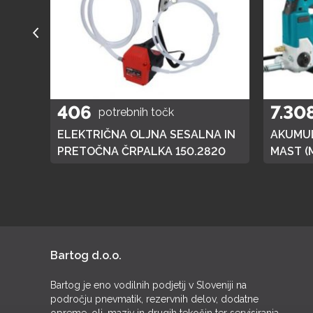
406
7.30
potrebnih točk
A
ELEKTRIČNA OLJNA SESALNA IN
AKUMUL
01
PRETOČNA ČRPALKA 150.2820
MAST (
DGP180,
BATERI
Bartog d.o.o.
Bartog je eno vodilnih podjetij v Sloveniji na
področju pnevmatik, rezervnih delov, dodatne
opreme, olj, maziv in drugih tekočin ter servisiranja