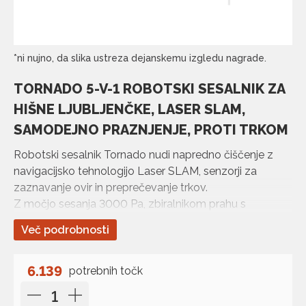
*ni nujno, da slika ustreza dejanskemu izgledu nagrade.
TORNADO 5-V-1 ROBOTSKI SESALNIK ZA
HIŠNE LJUBLJENČKE, LASER SLAM,
SAMODEJNO PRAZNJENJE, PROTI TRKOM
Robotski sesalnik Tornado nudi napredno čiščenje z
navigacijsko tehnologijo Laser SLAM, senzorji za
zaznavanje ovir in preprečevanje trkov.
Z močjo sesanja 3000 Pa, zbiralnikom prahu s
prostornino 250 ml in visoko učinkovitim HEPA filtrom,
Več podrobnosti
učinkovito …
6.139
potrebnih točk