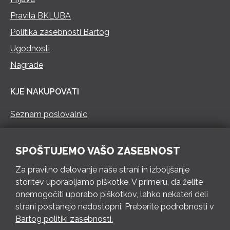
Pravila BKLUBA
Politika zasebnosti Bartog
Ugodnosti
Nagrade
KJE NAKUPOVATI
Seznam poslovalnic
KONTAKT
SPOŠTUJEMO VAŠO ZASEBNOST
Pokliči 73 462 460
Za pravilno delovanje naše strani in izboljšanje
PON – PET 8 – 18 h / SOB 8 – 12 h
storitev uporabljamo piškotke. V primeru, da želite
onemogočiti uporabo piškotkov, lahko nekateri deli
Pošlji e-mail
strani postanejo nedostopni. Preberite podrobnosti v
Izpolni kontaktni obrazec
Bartog politiki zasebnosti.