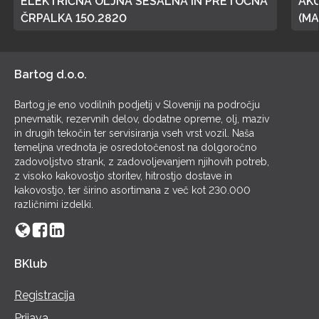
ELEKTRIČNA OLJNA SESALNA IN PRETOČNA
AK
ČRPALKA 150.2820
(MA
POL
Bartog d.o.o.
Bartog je eno vodilnih podjetij v Sloveniji na področju
pnevmatik, rezervnih delov, dodatne opreme, olj, maziv
in drugih tekočin ter servisiranja vseh vrst vozil. Naša
temeljna vrednota je osredotočenost na dolgoročno
zadovoljstvo strank, z zadovoljevanjem njihovih potreb,
z visoko kakovostjo storitev, hitrostjo dostave in
kakovostjo, ter širino asortimana z več kot 230.000
različnimi izdelki.
BKlub
Registracija
Prijava