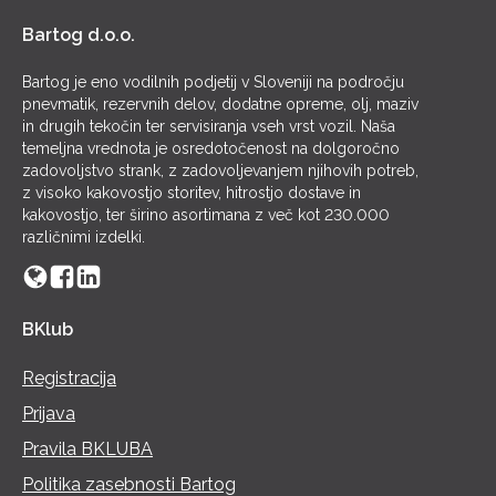
Bartog d.o.o.
Bartog je eno vodilnih podjetij v Sloveniji na področju
pnevmatik, rezervnih delov, dodatne opreme, olj, maziv
in drugih tekočin ter servisiranja vseh vrst vozil. Naša
temeljna vrednota je osredotočenost na dolgoročno
zadovoljstvo strank, z zadovoljevanjem njihovih potreb,
z visoko kakovostjo storitev, hitrostjo dostave in
kakovostjo, ter širino asortimana z več kot 230.000
različnimi izdelki.
BKlub
Registracija
Prijava
Pravila BKLUBA
Politika zasebnosti Bartog