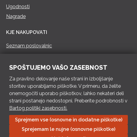
Ugodnosti
Nagrade
KJE NAKUPOVATI
Seznam poslovalnic
KONTAKT
SPOŠTUJEMO VAŠO ZASEBNOST
Pokliči 73 462 460
Za pravilno delovanje naše strani in izboljšanje
PON – PET 8 – 18 h / SOB 8 – 12 h
storitev uporabljamo piškotke. V primeru, da želite
onemogočiti uporabo piškotkov, lahko nekateri deli
Pošlji e-mail
strani postanejo nedostopni. Preberite podrobnosti v
Izpolni kontaktni obrazec
Bartog politiki zasebnosti.
Sprejmem vse (osnovne in dodatne piškotke)
Bartog d.o.o. Trebnje | ID: SI79128718 | IBAN: SI56 1010 0003
Sprejemam le nujne (osnovne piškotke)
8174 248, Banka Intesa Sanpaolo d.d.| Predsednik Uprave: