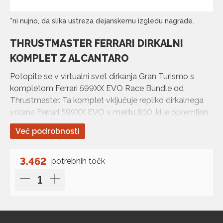
*ni nujno, da slika ustreza dejanskemu izgledu nagrade.
THRUSTMASTER FERRARI DIRKALNI
KOMPLET Z ALCANTARO
Potopite se v virtualni svet dirkanja Gran Turismo s
kompletom Ferrari 599XX EVO Race Bundle od
Thrustmaster. Ta komplet vključuje repliko dirkalnega
volana Ferrari 599XX EVO v merilu 8:10, ki je opremljen
s šestimi akcijskimi gumbi, dvema fiksnima prestavnima
Več podrobnosti
ročicama…
3.462
potrebnih točk