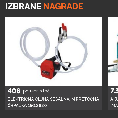
IZBRANE
NAGRADE
406
7.
potrebnih točk
ELEKTRIČNA OLJNA SESALNA IN PRETOČNA
AK
ČRPALKA 150.2820
(MA
POL