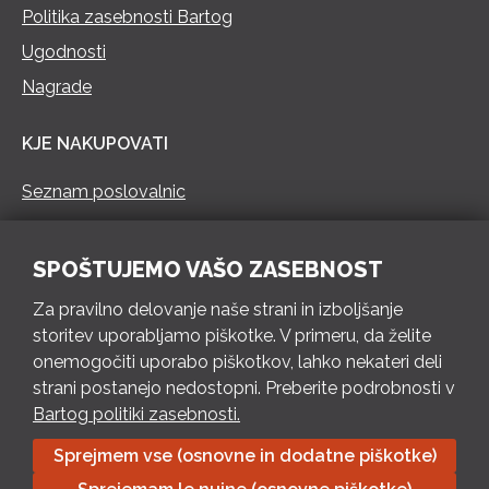
Politika zasebnosti Bartog
Ugodnosti
Nagrade
KJE NAKUPOVATI
Seznam poslovalnic
KONTAKT
SPOŠTUJEMO VAŠO ZASEBNOST
Pokliči 73 462 460
Za pravilno delovanje naše strani in izboljšanje
PON – PET 8 – 18 h / SOB 8 – 12 h
storitev uporabljamo piškotke. V primeru, da želite
onemogočiti uporabo piškotkov, lahko nekateri deli
Pošlji e-mail
strani postanejo nedostopni. Preberite podrobnosti v
Izpolni kontaktni obrazec
Bartog politiki zasebnosti.
Sprejmem vse (osnovne in dodatne piškotke)
Bartog d.o.o. Trebnje | ID: SI79128718 | IBAN: SI56 1010 0003