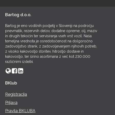
POL
Bartog d.o.o.
Bartog je eno vodilnih podjetij v Sloveniji na področju
pnevmatik, rezervnih delov, dodatne opreme, olj, maziv
in drugih tekočin ter servisiranja vseh vrst vozil. Naša
temeljna vrednota je osredotočenost na dolgoročno
zadovoljstvo strank, z zadovoljevanjem njihovih potreb,
z visoko kakovostjo storitev, hitrostjo dostave in
kakovostjo, ter širino asortimana z več kot 230.000
različnimi izdelki.
BKlub
Registracija
Prijava
Pravila BKLUBA