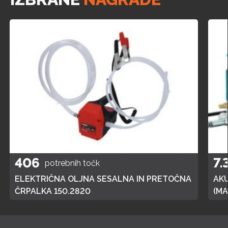
406
7.
potrebnih točk
ELEKTRIČNA OLJNA SESALNA IN PRETOČNA
AK
ČRPALKA 150.2820
(MA
POL