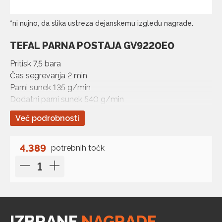
*ni nujno, da slika ustreza dejanskemu izgledu nagrade.
TEFAL PARNA POSTAJA GV9220E0
Pritisk 7,5 bara
Čas segrevanja 2 min
Parni sunek 135 g/min
Dodatni parni sunek 540 g/min
Kapaciteta odstranljivega rezervoarja za vodo 1,8 l
Več podrobnosti
Ekskluzivni sistem dvojne zaščite
4.389
potrebnih točk
IZBRANE
NAGRADE