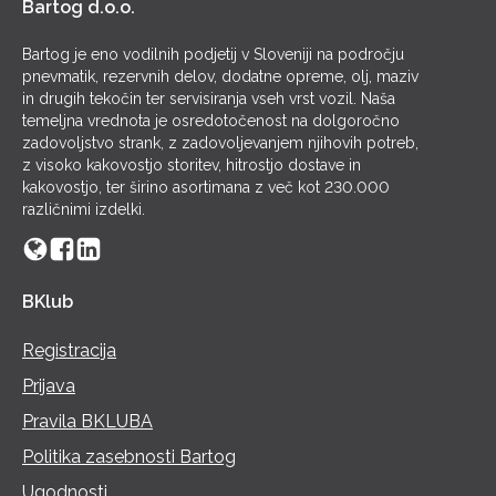
Bartog d.o.o.
Bartog je eno vodilnih podjetij v Sloveniji na področju
pnevmatik, rezervnih delov, dodatne opreme, olj, maziv
in drugih tekočin ter servisiranja vseh vrst vozil. Naša
temeljna vrednota je osredotočenost na dolgoročno
zadovoljstvo strank, z zadovoljevanjem njihovih potreb,
z visoko kakovostjo storitev, hitrostjo dostave in
kakovostjo, ter širino asortimana z več kot 230.000
različnimi izdelki.
BKlub
Registracija
Prijava
Pravila BKLUBA
Politika zasebnosti Bartog
Ugodnosti