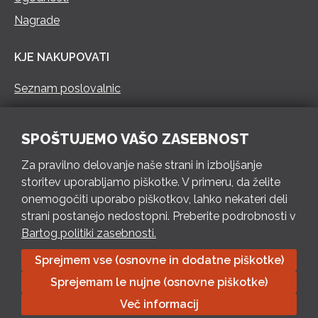
Nagrade
KJE NAKUPOVATI
Seznam poslovalnic
KONTAKT
SPOŠTUJEMO VAŠO ZASEBNOST
Pokliči 73 462 460
Za pravilno delovanje naše strani in izboljšanje
PON – PET 8 – 18 h / SOB 8 – 12 h
storitev uporabljamo piškotke. V primeru, da želite
onemogočiti uporabo piškotkov, lahko nekateri deli
Pošlji e-mail
strani postanejo nedostopni. Preberite podrobnosti v
Izpolni kontaktni obrazec
Bartog politiki zasebnosti.
Sprejmem vse (osnovne in dodatne piškotke)
Bartog d.o.o. Trebnje | ID: SI79128718 | IBAN: SI56 1010 0003
Sprejemam le nujne (osnovne piškotke)
8174 248, Banka Intesa Sanpaolo d.d.| Predsednik Uprave:
Ivan Šantorić | Predsednik Nadzornega odbora: Ilija Tokić |
Več informacij
Delniški kapital: 783.970,08 EUR, plačano v celoti | Obrtniška