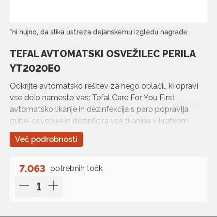
*ni nujno, da slika ustreza dejanskemu izgledu nagrade.
TEFAL AVTOMATSKI OSVEŽILEC PERILA
YT2020E0
Odkrijte avtomatsko rešitev za nego oblačil, ki opravi
vse delo namesto vas: Tefal Care For You First
avtomatsko likanje in dezinfekcija s paro popravlja
gube, osvežuje in dezinficira vse tkanine v kratkem
času, tudi tiste najbolj občutljive – za…
Več podrobnosti
7.063
potrebnih točk