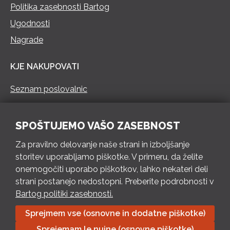
Politika zasebnosti Bartog
Ugodnosti
Nagrade
KJE NAKUPOVATI
Seznam poslovalnic
KONTAKT
SPOŠTUJEMO VAŠO ZASEBNOST
Pokliči 73 462 460
Za pravilno delovanje naše strani in izboljšanje
PON – PET 8 – 18 h / SOB 8 – 12 h
storitev uporabljamo piškotke. V primeru, da želite
onemogočiti uporabo piškotkov, lahko nekateri deli
Pošlji e-mail
strani postanejo nedostopni. Preberite podrobnosti v
Izpolni kontaktni obrazec
Bartog politiki zasebnosti.
Sprejmem vse (osnovne in dodatne piškotke)
Bartog d.o.o. Trebnje | ID: SI79128718 | IBAN: SI56 1010 0003
Sprejemam le nujne (osnovne piškotke)