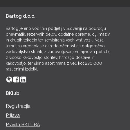
POL
Bartog d.o.o.
Bartog je eno vodilnih podjetij v Sloveniji na področju
pnevmatik, rezervnih delov, dodatne opreme, olj, maziv
in drugih tekočin ter servisiranja vseh vrst vozil. Naša
temeljna vrednota je osredotočenost na dolgoročno
zadovoljstvo strank, z zadovoljevanjem njihovih potreb,
z visoko kakovostjo storitev, hitrostjo dostave in
kakovostjo, ter širino asortimana z več kot 230.000
različnimi izdelki.
BKlub
Registracija
Prijava
Pravila BKLUBA