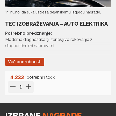
*ni nujno, da slika ustreza dejanskemu izgledu nagrade.
TEC IZOBRAŽEVANJA – AUTO ELEKTRIKA
Potrebno predznanje:
Moderna diagnostika tj. zanesljivo rokovanje z
diagnostičnimi napravami
Cilj seminarja:
Več podrobnosti
Pravilna diagnoza električnih komponent
Branje električnih shem in njihova uporaba med
testiranjem vozila.
4.232
potrebnih točk
Možnosti merjenja z multimetrom in njegove meje
Pravilna interpretacija dobljenih izmerjenih vrednosti in
njihova ocena.
Po seminarju bo udeleženec lahko pravilno in hitro
opravljal izpit različnih električnih komponent na vozilu.
Na podlagi dobljenih izmerjenih rezultatov bodo
zagotovo prišli do sklepa o pravilnosti. Pravilno bo
IZBRANE
NAGRADE
prebral električne sheme in iz njih prepoznal vse