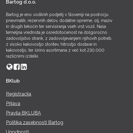
Bartog d.o.o.
Bartog je eno vodilnih podjetij v Sloveniji na področju
pnevmatik, rezervnih delov, dodatne opreme, olj, maziv
in drugih tekočin ter servisiranja vseh vrst vozil. Naša
temeljna vrednota je osredotočenost na dolgoročno
zadovoljstvo strank, z zadovoljevanjem njihovih potreb,
z visoko kakovostjo storitev, hitrostjo dostave in
kakovostjo, ter širino asortimana z več kot 230.000
različnimi izdelki.
BKlub
Registracija
Prijava
Pravila BKLUBA
Politika zasebnosti Bartog
Ugodnosti