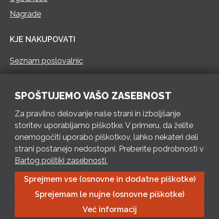
Nagrade
KJE NAKUPOVATI
Seznam poslovalnic
KONTAKT
SPOŠTUJEMO VAŠO ZASEBNOST
Pokliči 73 462 460
Za pravilno delovanje naše strani in izboljšanje
PON – PET 8 – 18 h / SOB 8 – 12 h
storitev uporabljamo piškotke. V primeru, da želite
onemogočiti uporabo piškotkov, lahko nekateri deli
Pošlji e-mail
strani postanejo nedostopni. Preberite podrobnosti v
Izpolni kontaktni obrazec
Bartog politiki zasebnosti.
Sprejmem vse (osnovne in dodatne piškotke)
Bartog d.o.o. Trebnje | ID: SI79128718 | IBAN: SI56 1010 0003
Sprejemam le nujne (osnovne piškotke)
8174 248, Banka Intesa Sanpaolo d.d.| Predsednik Uprave:
Ivan Šantorić | Predsednik Nadzornega odbora: Ilija Tokić |
Več informacij
Delniški kapital: 783.970,08 EUR, plačano v celoti | Obrtniška