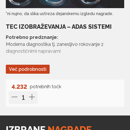
*ni nujno, da slika ustreza dejanskemu izgledu nagrade.
TEC IZOBRAŽEVANJA – ADAS SISTEMI
Potrebno predznanje:
Moderna diagnostika tj. zanesljivo rokovanje z
diagnostičnimi napravami
Cilj seminarja:
Več podrobnosti
Udeleženec je sposoben:
razumeti medsebojno delovanje posameznih ADAS
sistemov
4.232
potrebnih točk
hitro in učinkovito diagnosticirati okvare v sistemih
ADAS
pravilno uporabljati kalibracijsko opremo in kalibrirati
posamezne sisteme
Vsebina:
Pregled asistenčnih sistemov in različnih senzorjev
IZBRANE
NAGRADE