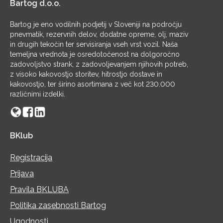
Bartog d.o.o.
Bartog je eno vodilnih podjetij v Sloveniji na področju
pnevmatik, rezervnih delov, dodatne opreme, olj, maziv
in drugih tekočin ter servisiranja vseh vrst vozil. Naša
temeljna vrednota je osredotočenost na dolgoročno
zadovoljstvo strank, z zadovoljevanjem njihovih potreb,
z visoko kakovostjo storitev, hitrostjo dostave in
kakovostjo, ter širino asortimana z več kot 230.000
različnimi izdelki.
BKlub
Registracija
Prijava
Pravila BKLUBA
Politika zasebnosti Bartog
Ugodnosti