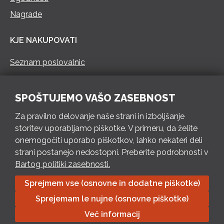
Nagrade
KJE NAKUPOVATI
Seznam poslovalnic
KONTAKT
SPOŠTUJEMO VAŠO ZASEBNOST
Pokliči 73 462 460
Za pravilno delovanje naše strani in izboljšanje
PON – PET 8 – 18 h / SOB 8 – 12 h
storitev uporabljamo piškotke. V primeru, da želite
onemogočiti uporabo piškotkov, lahko nekateri deli
Pošlji e-mail
strani postanejo nedostopni. Preberite podrobnosti v
Izpolni kontaktni obrazec
Bartog politiki zasebnosti.
Sprejmem vse (osnovne in dodatne piškotke)
Bartog d.o.o. Trebnje | ID: SI79128718 | IBAN: SI56 1010 0003
Sprejemam le nujne (osnovne piškotke)
8174 248, Banka Intesa Sanpaolo d.d.| Predsednik Uprave:
Ivan Šantorić | Predsednik Nadzornega odbora: Ilija Tokić |
Več informacij
Delniški kapital: 783.970,08 EUR, plačano v celoti | Obrtniška