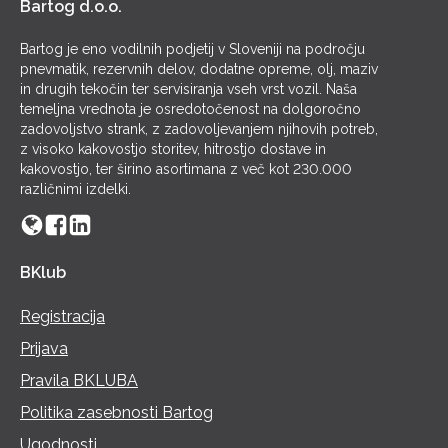
Bartog d.o.o.
Bartog je eno vodilnih podjetij v Sloveniji na področju
pnevmatik, rezervnih delov, dodatne opreme, olj, maziv
in drugih tekočin ter servisiranja vseh vrst vozil. Naša
temeljna vrednota je osredotočenost na dolgoročno
zadovoljstvo strank, z zadovoljevanjem njihovih potreb,
z visoko kakovostjo storitev, hitrostjo dostave in
kakovostjo, ter širino asortimana z več kot 230.000
različnimi izdelki.
BKlub
Registracija
Prijava
Pravila BKLUBA
Politika zasebnosti Bartog
Ugodnosti