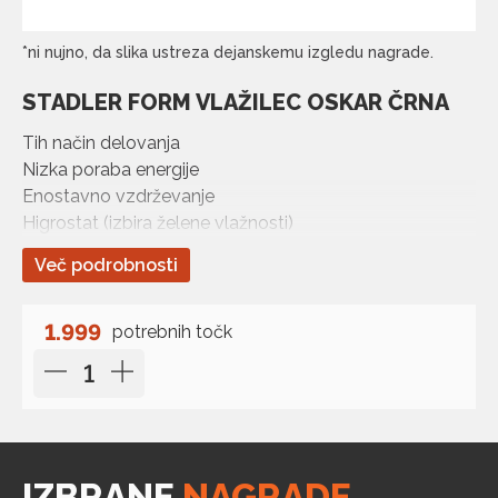
*ni nujno, da slika ustreza dejanskemu izgledu nagrade.
STADLER FORM VLAŽILEC OSKAR ČRNA
Tih način delovanja
Nizka poraba energije
Enostavno vzdrževanje
Higrostat (izbira želene vlažnosti)
Nočni način delovanja (zatemnjene LED luči)
Več podrobnosti
Primerno za uporabo dišav
Ionic Silver Cube™ preprečuje rast in razvoj klic in
bakterij
1.999
potrebnih točk
Primerno za uporabo z vodo iz sistemov za
odstranjevanje vodnega kamna in za vse stopnje
trdote vode
IZBRANE
NAGRADE