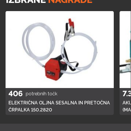
406
7.
potrebnih točk
ELEKTRIČNA OLJNA SESALNA IN PRETOČNA
AK
ČRPALKA 150.2820
(MA
POL