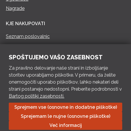
Nagrade
KJE NAKUPOVATI
Seznam poslovalnic
KONTAKT
SPOŠTUJEMO VAŠO ZASEBNOST
Pokliči 73 462 460
Za pravilno delovanje naše strani in izboljšanje
PON – PET 8 – 18 h / SOB 8 – 12 h
storitev uporabljamo piškotke. V primeru, da želite
onemogočiti uporabo piškotkov, lahko nekateri deli
Pošlji e-mail
strani postanejo nedostopni. Preberite podrobnosti v
Izpolni kontaktni obrazec
Bartog politiki zasebnosti.
Sprejmem vse (osnovne in dodatne piškotke)
Bartog d.o.o. Trebnje | ID: SI79128718 | IBAN: SI56 1010 0003
Sprejemam le nujne (osnovne piškotke)
8174 248, Banka Intesa Sanpaolo d.d.| Predsednik Uprave:
Ivan Šantorić | Predsednik Nadzornega odbora: Ilija Tokić |
Več informacij
Delniški kapital: 783.970,08 EUR, plačano v celoti | Obrtniška