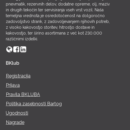
pnevmatik, rezervnih delov, dodatne opreme, olj, maziv
in drugih tekočin ter servisiranja vseh vrst vozil. Naša
temeljna vrednota je osredotočenost na dolgoročno
zadovoljstvo strank, z zadovoljevanjem njihovih potreb,
z visoko kakovostjo storitev, hitrostjo dostave in
kakovostjo, ter širino asortimana z več kot 230.000
različnimi izdelki.
BKlub
Registracija
Prijava
Pravila BKLUBA
Politika zasebnosti Bartog
Ugodnosti
Nagrade