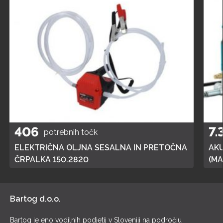
406
7.
potrebnih točk
ELEKTRIČNA OLJNA SESALNA IN PRETOČNA
AK
ČRPALKA 150.2820
(MA
POL
Bartog d.o.o.
Bartog je eno vodilnih podjetij v Sloveniji na področju