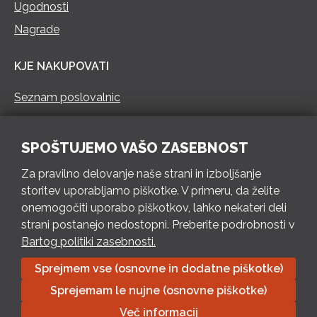
Ugodnosti
Nagrade
KJE NAKUPOVATI
Seznam poslovalnic
KONTAKT
SPOŠTUJEMO VAŠO ZASEBNOST
Pokliči 73 462 460
Za pravilno delovanje naše strani in izboljšanje
PON – PET 8 – 18 h / SOB 8 – 12 h
storitev uporabljamo piškotke. V primeru, da želite
onemogočiti uporabo piškotkov, lahko nekateri deli
Pošlji e-mail
strani postanejo nedostopni. Preberite podrobnosti v
Izpolni kontaktni obrazec
Bartog politiki zasebnosti.
Sprejmem vse (osnovne in dodatne piškotke)
Bartog d.o.o. Trebnje | ID: SI79128718 | IBAN: SI56 1010 0003
Sprejemam le nujne (osnovne piškotke)
8174 248, Banka Intesa Sanpaolo d.d.| Predsednik Uprave:
Ivan Šantorić | Predsednik Nadzornega odbora: Ilija Tokić |
Več informacij