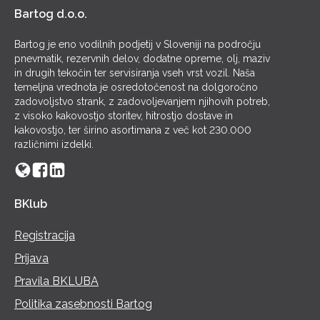
Bartog d.o.o.
Bartog je eno vodilnih podjetij v Sloveniji na področju
pnevmatik, rezervnih delov, dodatne opreme, olj, maziv
in drugih tekočin ter servisiranja vseh vrst vozil. Naša
temeljna vrednota je osredotočenost na dolgoročno
zadovoljstvo strank, z zadovoljevanjem njihovih potreb,
z visoko kakovostjo storitev, hitrostjo dostave in
kakovostjo, ter širino asortimana z več kot 230.000
različnimi izdelki.
BKlub
Registracija
Prijava
Pravila BKLUBA
Politika zasebnosti Bartog