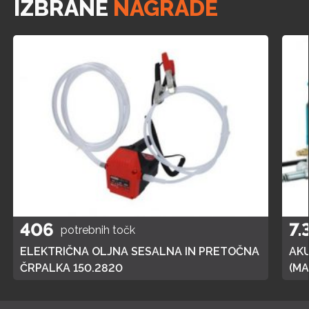
IZBRANE
NAGRADE
406
7.
potrebnih točk
ELEKTRIČNA OLJNA SESALNA IN PRETOČNA
AK
ČRPALKA 150.2820
(MA
POL