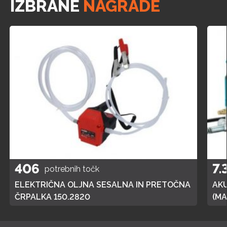
IZBRANE
NAGRADE
406
7.
potrebnih točk
ELEKTRIČNA OLJNA SESALNA IN PRETOČNA
AK
ČRPALKA 150.2820
(MA
POL