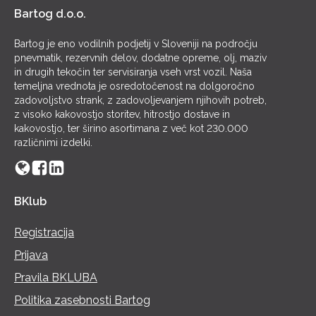
Bartog d.o.o.
Bartog je eno vodilnih podjetij v Sloveniji na področju
pnevmatik, rezervnih delov, dodatne opreme, olj, maziv
in drugih tekočin ter servisiranja vseh vrst vozil. Naša
temeljna vrednota je osredotočenost na dolgoročno
zadovoljstvo strank, z zadovoljevanjem njihovih potreb,
z visoko kakovostjo storitev, hitrostjo dostave in
kakovostjo, ter širino asortimana z več kot 230.000
različnimi izdelki.
BKlub
Registracija
Prijava
Pravila BKLUBA
Politika zasebnosti Bartog