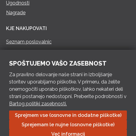
Ugodnosti
Nagrade
KJE NAKUPOVATI
Seznam poslovalnic
KONTAKT
SPOŠTUJEMO VAŠO ZASEBNOST
Pokliči 73 462 460
Za pravilno delovanje naše strani in izboljšanje
PON – PET 8 – 18 h / SOB 8 – 12 h
storitev uporabljamo piškotke. V primeru, da želite
onemogočiti uporabo piškotkov, lahko nekateri deli
Pošlji e-mail
strani postanejo nedostopni. Preberite podrobnosti v
Izpolni kontaktni obrazec
Bartog politiki zasebnosti.
Sprejmem vse (osnovne in dodatne piškotke)
Bartog d.o.o. Trebnje | ID: SI79128718 | IBAN: SI56 1010 0003
Sprejemam le nujne (osnovne piškotke)
8174 248, Banka Intesa Sanpaolo d.d.| Predsednik Uprave:
Ivan Šantorić | Predsednik Nadzornega odbora: Ilija Tokić |
Več informacij