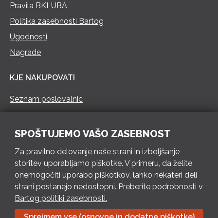
Pravila BKLUBA
Politika zasebnosti Bartog
Ugodnosti
Nagrade
KJE NAKUPOVATI
Seznam poslovalnic
KONTAKT
SPOŠTUJEMO VAŠO ZASEBNOST
Pokliči 73 462 460
Za pravilno delovanje naše strani in izboljšanje
PON – PET 8 – 18 h / SOB 8 – 12 h
storitev uporabljamo piškotke. V primeru, da želite
onemogočiti uporabo piškotkov, lahko nekateri deli
Pošlji e-mail
strani postanejo nedostopni. Preberite podrobnosti v
Izpolni kontaktni obrazec
Bartog politiki zasebnosti.
Sprejmem vse (osnovne in dodatne piškotke)