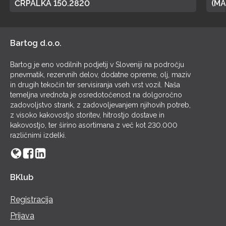
ČRPALKA 150.2820
(MA
POL
Bartog d.o.o.
Bartog je eno vodilnih podjetij v Sloveniji na področju
pnevmatik, rezervnih delov, dodatne opreme, olj, maziv
in drugih tekočin ter servisiranja vseh vrst vozil. Naša
temeljna vrednota je osredotočenost na dolgoročno
zadovoljstvo strank, z zadovoljevanjem njihovih potreb,
z visoko kakovostjo storitev, hitrostjo dostave in
kakovostjo, ter širino asortimana z več kot 230.000
različnimi izdelki.
BKlub
Registracija
Prijava