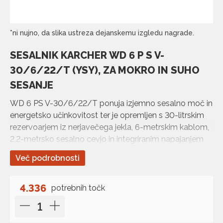
*ni nujno, da slika ustreza dejanskemu izgledu nagrade.
SESALNIK KARCHER WD 6 P S V-
30/6/22/T (YSY), ZA MOKRO IN SUHO
SESANJE
WD 6 PS V-30/6/22/T ponuja izjemno sesalno moč in
energetsko učinkovitost ter je opremljen s 30-litrskim
rezervoarjem iz nerjavečega jekla, 6-metrskim kablom,
2,2-metrsko sesalno cevjo in integriranim napajanjem
vtičnic.
Več podrobnosti
4.336
potrebnih točk