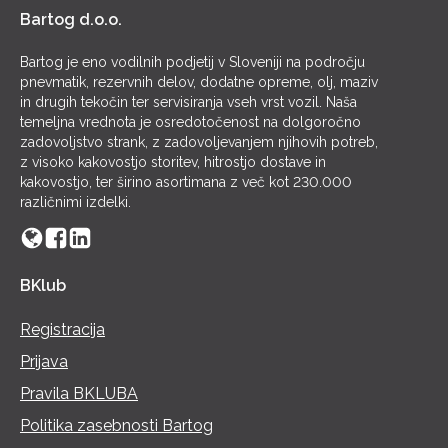
Bartog d.o.o.
Bartog je eno vodilnih podjetij v Sloveniji na področju
pnevmatik, rezervnih delov, dodatne opreme, olj, maziv
in drugih tekočin ter servisiranja vseh vrst vozil. Naša
temeljna vrednota je osredotočenost na dolgoročno
zadovoljstvo strank, z zadovoljevanjem njihovih potreb,
z visoko kakovostjo storitev, hitrostjo dostave in
kakovostjo, ter širino asortimana z več kot 230.000
različnimi izdelki.
BKlub
Registracija
Prijava
Pravila BKLUBA
Politika zasebnosti Bartog