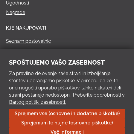
Ugodnosti
Nagrade
KJE NAKUPOVATI
Seznam poslovalnic
KONTAKT
SPOŠTUJEMO VAŠO ZASEBNOST
Pokliči 73 462 460
Za pravilno delovanje naše strani in izboljšanje
PON – PET 8 – 18 h / SOB 8 – 12 h
storitev uporabljamo piškotke. V primeru, da želite
onemogočiti uporabo piškotkov, lahko nekateri deli
Pošlji e-mail
strani postanejo nedostopni. Preberite podrobnosti v
Izpolni kontaktni obrazec
Bartog politiki zasebnosti.
Sprejmem vse (osnovne in dodatne piškotke)
Bartog d.o.o. Trebnje | ID: SI79128718 | IBAN: SI56 1010 0003
Sprejemam le nujne (osnovne piškotke)
8174 248, Banka Intesa Sanpaolo d.d.| Predsednik Uprave:
Ivan Šantorić | Predsednik Nadzornega odbora: Ilija Tokić |
Več informacij