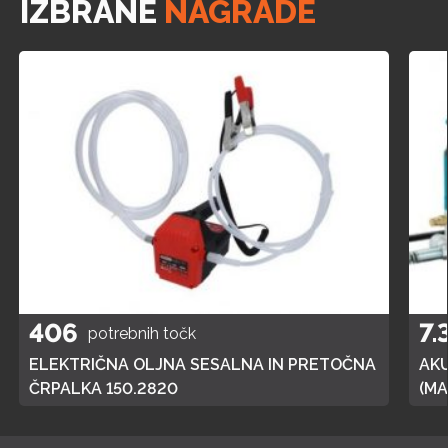
IZBRANE
NAGRADE
406
7.
potrebnih točk
ELEKTRIČNA OLJNA SESALNA IN PRETOČNA
AK
ČRPALKA 150.2820
(MA
POL