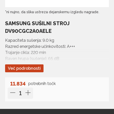
*ni nujno, da slika ustreza dejanskemu izgledu nagrade.
SAMSUNG SUŠILNI STROJ
DV90CGC2A0AELE
Kapaciteta sušenja: 9.0 kg
Razred energetske učinkovitosti: A+++
Trajanje cikla: 220 min
Raven hrupa (sušenje): 65 dB
Vrsta sušilnega stroja: S toplotno črpalko
Več podrobnosti
11.834
potrebnih točk