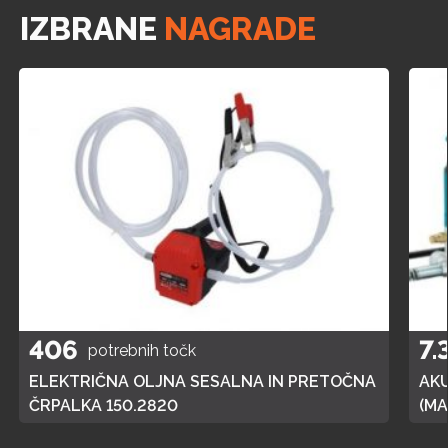
IZBRANE
NAGRADE
406
7.
potrebnih točk
ELEKTRIČNA OLJNA SESALNA IN PRETOČNA
AK
ČRPALKA 150.2820
(MA
POL