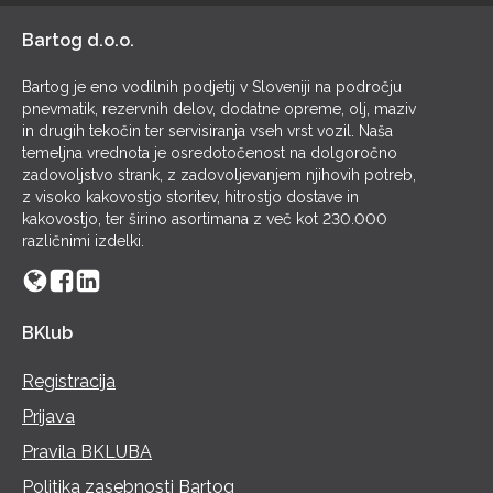
Bartog d.o.o.
Bartog je eno vodilnih podjetij v Sloveniji na področju
pnevmatik, rezervnih delov, dodatne opreme, olj, maziv
in drugih tekočin ter servisiranja vseh vrst vozil. Naša
temeljna vrednota je osredotočenost na dolgoročno
zadovoljstvo strank, z zadovoljevanjem njihovih potreb,
z visoko kakovostjo storitev, hitrostjo dostave in
kakovostjo, ter širino asortimana z več kot 230.000
različnimi izdelki.
BKlub
Registracija
Prijava
Pravila BKLUBA
Politika zasebnosti Bartog