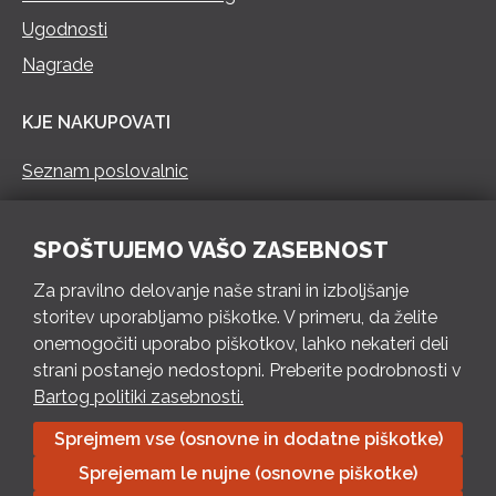
Ugodnosti
Nagrade
KJE NAKUPOVATI
Seznam poslovalnic
KONTAKT
SPOŠTUJEMO VAŠO ZASEBNOST
Pokliči 73 462 460
Za pravilno delovanje naše strani in izboljšanje
PON – PET 8 – 18 h / SOB 8 – 12 h
storitev uporabljamo piškotke. V primeru, da želite
onemogočiti uporabo piškotkov, lahko nekateri deli
Pošlji e-mail
strani postanejo nedostopni. Preberite podrobnosti v
Izpolni kontaktni obrazec
Bartog politiki zasebnosti.
Sprejmem vse (osnovne in dodatne piškotke)
Bartog d.o.o. Trebnje | ID: SI79128718 | IBAN: SI56 1010 0003
Sprejemam le nujne (osnovne piškotke)
8174 248, Banka Intesa Sanpaolo d.d.| Predsednik Uprave: