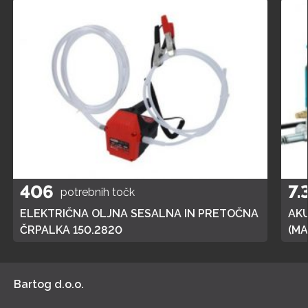
406
7.
potrebnih točk
ELEKTRIČNA OLJNA SESALNA IN PRETOČNA
AK
ČRPALKA 150.2820
(MA
POL
Bartog d.o.o.