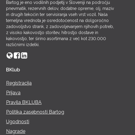
Bartog je eno vodilnih podjetij v Sloveniji na področju
pnevmatik, rezervnih delov, dodatne opreme, olj, maziv
in drugih tekočin ter servisiranja vseh vrst vozil. Naša
temeljna vrednota je osredotočenost na dolgoročno
zadovoljstvo strank, z zadovoljevanjem njihovih potreb,
z visoko kakovostjo storitev, hitrostjo dostave in
kakovostjo, ter širino asortimana z več kot 230.000
različnimi izdelki.
BKlub
Registracija
Prijava
Pravila BKLUBA
Politika zasebnosti Bartog
Ugodnosti
Nagrade