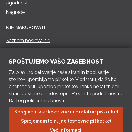
Ugodnosti
Nagrade
KJE NAKUPOVATI
Seznam poslovalnic
KONTAKT
SPOŠTUJEMO VAŠO ZASEBNOST
Pokliči 73 462 460
Za pravilno delovanje naše strani in izboljšanje
PON – PET 8 – 18 h / SOB 8 – 12 h
storitev uporabljamo piškotke. V primeru, da želite
onemogočiti uporabo piškotkov, lahko nekateri deli
Pošlji e-mail
strani postanejo nedostopni. Preberite podrobnosti v
Izpolni kontaktni obrazec
Bartog politiki zasebnosti.
Sprejmem vse (osnovne in dodatne piškotke)
Bartog d.o.o. Trebnje | ID: SI79128718 | IBAN: SI56 1010 0003
Sprejemam le nujne (osnovne piškotke)
8174 248, Banka Intesa Sanpaolo d.d.| Predsednik Uprave:
Ivan Šantorić | Predsednik Nadzornega odbora: Ilija Tokić |
Več informacij