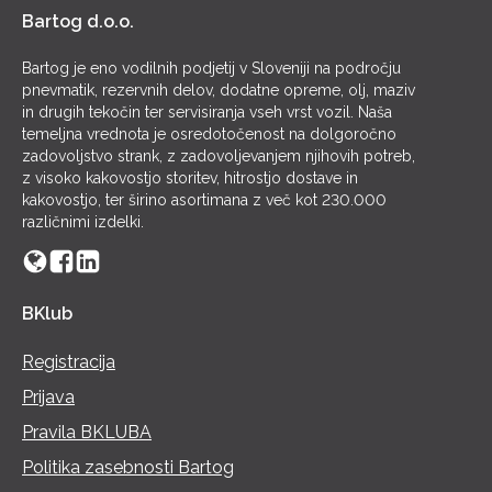
Bartog d.o.o.
Bartog je eno vodilnih podjetij v Sloveniji na področju
pnevmatik, rezervnih delov, dodatne opreme, olj, maziv
in drugih tekočin ter servisiranja vseh vrst vozil. Naša
temeljna vrednota je osredotočenost na dolgoročno
zadovoljstvo strank, z zadovoljevanjem njihovih potreb,
z visoko kakovostjo storitev, hitrostjo dostave in
kakovostjo, ter širino asortimana z več kot 230.000
različnimi izdelki.
BKlub
Registracija
Prijava
Pravila BKLUBA
Politika zasebnosti Bartog