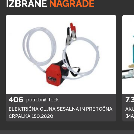
IZBRANE
NAGRADE
406
7.
potrebnih točk
ELEKTRIČNA OLJNA SESALNA IN PRETOČNA
AK
ČRPALKA 150.2820
(MA
POL