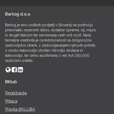
POL
Bartog d.o.o.
Bartog je eno vodilnih podjetij v Sloveniji na področju
pnevmatik, rezervnih delov, dodatne opreme, olj, maziv
in drugih tekočin ter servisiranja vseh vrst vozil. Naša
temeljna vrednota je osredotočenost na dolgoročno
zadovoljstvo strank, z zadovoljevanjem njihovih potreb,
z visoko kakovostjo storitev, hitrostjo dostave in
kakovostjo, ter širino asortimana z več kot 230.000
različnimi izdelki.
BKlub
Registracija
Prijava
Pravila BKLUBA