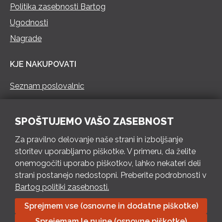
Politika zasebnosti Bartog
Ugodnosti
Nagrade
KJE NAKUPOVATI
Seznam poslovalnic
KONTAKT
SPOŠTUJEMO VAŠO ZASEBNOST
Pokliči 73 462 460
Za pravilno delovanje naše strani in izboljšanje
PON – PET 8 – 18 h / SOB 8 – 12 h
storitev uporabljamo piškotke. V primeru, da želite
onemogočiti uporabo piškotkov, lahko nekateri deli
Pošlji e-mail
strani postanejo nedostopni. Preberite podrobnosti v
Izpolni kontaktni obrazec
Bartog politiki zasebnosti.
Sprejmem vse (osnovne in dodatne piškotke)
Bartog d.o.o. Trebnje | ID: SI79128718 | IBAN: SI56 1010 0003
Sprejemam le nujne (osnovne piškotke)