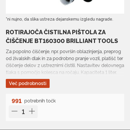
*ni nujno, da slika ustreza dejanskemu izgledu nagrade.
ROTIRAJOČA ČISTILNA PIŠTOLA ZA
ČIŠČENJE BT160300 BRILLIANT TOOLS
Za popolno čiščenje, npr. površin oblazinjenja, preprog
od živalskih dlak in za podrobno pranje vozil, platišč ter
čiščenje delov z ustreznimi čistili. Nastavitev delovnega
tlaka s pomočjo kolesca na ročaju. Kapaciteta 1 liter.
Maksimalni tlak 9,2 bara.
Več podrobnosti
991
potrebnih točk