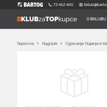
73 462 460
bklub@bartog
O BKLUBU
Naslovna
Nagrade
Ogrevanje, hlajenje in kl