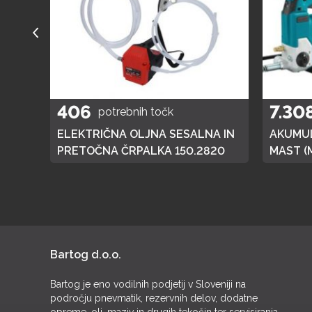
406
7.30
potrebnih točk
A
ELEKTRIČNA OLJNA SESALNA IN
AKUMUL
01
PRETOČNA ČRPALKA 150.2820
MAST (
DGP180,
BATERI
Bartog d.o.o.
Bartog je eno vodilnih podjetij v Sloveniji na
področju pnevmatik, rezervnih delov, dodatne
opreme, olj, maziv in drugih tekočin ter servisiranja