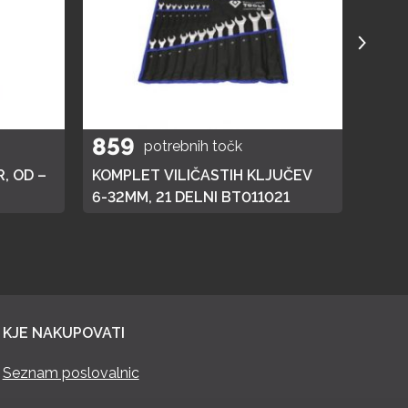
859
40
potrebnih točk
, OD –
KOMPLET VILIČASTIH KLJUČEV
ELEK
6-32MM, 21 DELNI BT011021
KJE NAKUPOVATI
Seznam poslovalnic