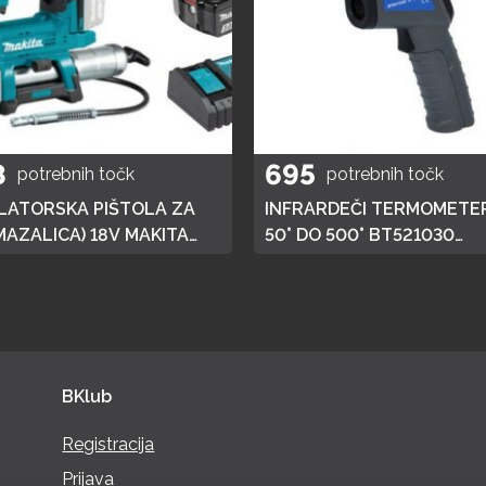
8
695
potrebnih točk
potrebnih točk
ATORSKA PIŠTOLA ZA
INFRARDEČI TERMOMETER
MAZALICA) 18V MAKITA
50° DO 500° BT521030
 HITRI POLNILEC,
BRILLIANT TOOLS
JA 3AH
BKlub
Registracija
Prijava