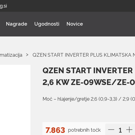
.si
Nagrade
Ugodnosti
Novice
imatizacija
QZEN START INVERTER PLUS KLIMATSKA 
QZEN START INVERTER
2,6 KW ZE-09WSE/ZE-
Moč – hlajenje/gretje 2,6 (0,9-3,3) / 2,9 (
7.863
potrebnih točk