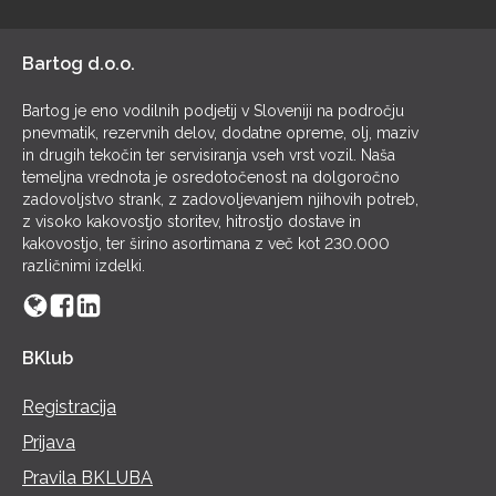
POL
Bartog d.o.o.
Bartog je eno vodilnih podjetij v Sloveniji na področju
pnevmatik, rezervnih delov, dodatne opreme, olj, maziv
in drugih tekočin ter servisiranja vseh vrst vozil. Naša
temeljna vrednota je osredotočenost na dolgoročno
zadovoljstvo strank, z zadovoljevanjem njihovih potreb,
z visoko kakovostjo storitev, hitrostjo dostave in
kakovostjo, ter širino asortimana z več kot 230.000
različnimi izdelki.
BKlub
Registracija
Prijava
Pravila BKLUBA