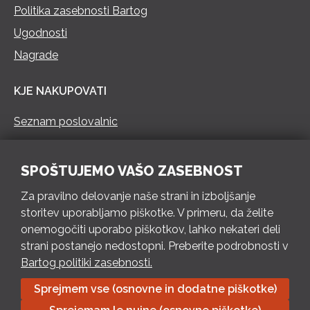
Politika zasebnosti Bartog
Ugodnosti
Nagrade
KJE NAKUPOVATI
Seznam poslovalnic
KONTAKT
SPOŠTUJEMO VAŠO ZASEBNOST
Pokliči 73 462 460
Za pravilno delovanje naše strani in izboljšanje
PON – PET 8 – 18 h / SOB 8 – 12 h
storitev uporabljamo piškotke. V primeru, da želite
onemogočiti uporabo piškotkov, lahko nekateri deli
Pošlji e-mail
strani postanejo nedostopni. Preberite podrobnosti v
Izpolni kontaktni obrazec
Bartog politiki zasebnosti.
Sprejmem vse (osnovne in dodatne piškotke)
Bartog d.o.o. Trebnje | ID: SI79128718 | IBAN: SI56 1010 0003