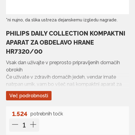
*ni nujno, da slika ustreza dejanskemu izgledu nagrade.
PHILIPS DAILY COLLECTION KOMPAKTNI
APARAT ZA OBDELAVO HRANE
HR7320/00
Vsak dan uživajte v preprosto pripravljenih domačih
obrokih
Če uživate v zdravih domačih jedeh, vendar imate
natrpan urnik, vam bo všeč naš kompaktni aparat za
obdelavo hrane iz linije Philips Daily. To kompaktno
Več podrobnosti
kolekcijo smo zasnovali za zaposlene življenjske sloge.
Hitro in enostavno lahko pripravite odlične jedi.
1.524
potrebnih točk