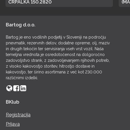
ČRPALKA 150.2820
(MA
POL
Bartog d.o.o.
Bartog je eno vodilnih podjetij v Sloveniji na področju
pnevmatik, rezervnih delov, dodatne opreme, olj, maziv
in drugih tekočin ter servisiranja vseh vrst vozil. Naša
temeljna vrednota je osredotočenost na dolgoročno
zadovoljstvo strank, z zadovoljevanjem njihovih potreb,
z visoko kakovostjo storitev, hitrostjo dostave in
kakovostjo, ter širino asortimana z več kot 230.000
različnimi izdelki.
BKlub
Registracija
Prijava