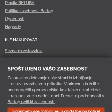
Pravila BKLUBA
Politika zasebnosti Bartog
Ugodnosti
Nagrade
KJE NAKUPOVATI
Seznam poslovalnic
KONTAKT
SPOŠTUJEMO VAŠO ZASEBNOST
Pokliči 73 462 460
Za pravilno delovanje naše strani in izboljšanje
PON – PET 8 – 18 h / SOB 8 – 12 h
storitev uporabljamo piškotke. V primeru, da želite
onemogočiti uporabo piškotkov, lahko nekateri deli
Pošlji e-mail
strani postanejo nedostopni. Preberite podrobnosti v
Izpolni kontaktni obrazec
Bartog politiki zasebnosti.
Sprejmem vse (osnovne in dodatne piškotke)