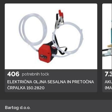
406
7.
potrebnih točk
ELEKTRIČNA OLJNA SESALNA IN PRETOČNA
AK
ČRPALKA 150.2820
(MA
POL
Bartog d.o.o.