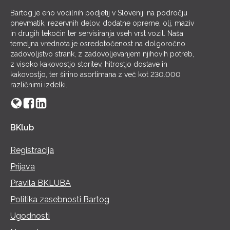
Bartog je eno vodilnih podjetij v Sloveniji na področju
pnevmatik, rezervnih delov, dodatne opreme, olj, maziv
in drugih tekočin ter servisiranja vseh vrst vozil. Naša
temeljna vrednota je osredotočenost na dolgoročno
zadovoljstvo strank, z zadovoljevanjem njihovih potreb,
z visoko kakovostjo storitev, hitrostjo dostave in
kakovostjo, ter širino asortimana z več kot 230.000
različnimi izdelki.
BKlub
Registracija
Prijava
Pravila BKLUBA
Politika zasebnosti Bartog
Ugodnosti