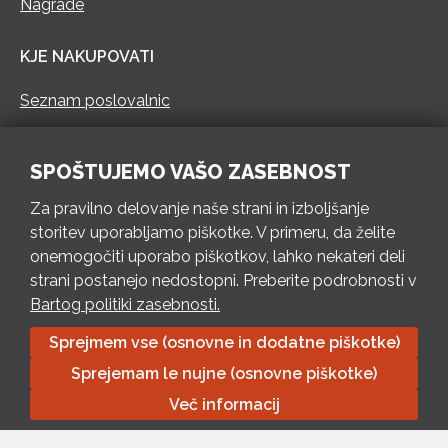
Nagrade
KJE NAKUPOVATI
Seznam poslovalnic
KONTAKT
SPOŠTUJEMO VAŠO ZASEBNOST
Pokliči 73 462 460
Za pravilno delovanje naše strani in izboljšanje
PON – PET 8 – 18 h / SOB 8 – 12 h
storitev uporabljamo piškotke. V primeru, da želite
onemogočiti uporabo piškotkov, lahko nekateri deli
Pošlji e-mail
strani postanejo nedostopni. Preberite podrobnosti v
Izpolni kontaktni obrazec
Bartog politiki zasebnosti.
Sprejmem vse (osnovne in dodatne piškotke)
Bartog d.o.o. Trebnje | ID: SI79128718 | IBAN: SI56 1010 0003
Sprejemam le nujne (osnovne piškotke)
8174 248, Banka Intesa Sanpaolo d.d.| Predsednik Uprave:
Ivan Šantorić | Predsednik Nadzornega odbora: Ilija Tokić |
Več informacij
Delniški kapital: 783.970,08 EUR, plačano v celoti | Obrtniška
ulica 18, 8210 Trebnje