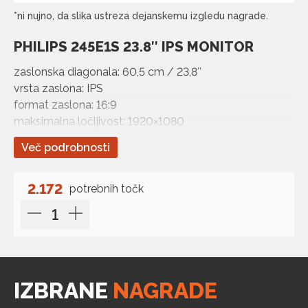
*ni nujno, da slika ustreza dejanskemu izgledu nagrade.
PHILIPS 245E1S 23.8″ IPS MONITOR
zaslonska diagonala: 60,5 cm / 23,8″
vrsta zaslona: IPS
format zaslona: 16:9
maksimalna ločljivost: 1920×1080
osveževalna hitrost: 75Hz
Več podrobnosti
odzivni čas: 4ms
kontrast: 1000:1
svetlost: 250cd/m2
2.172
potrebnih točk
kot gledanja (vodoravno/navpično): 178°/…
IZBRANE
NAGRADE