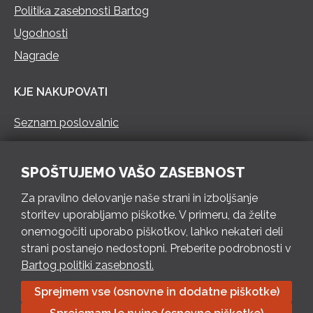
Politika zasebnosti Bartog
Ugodnosti
Nagrade
KJE NAKUPOVATI
Seznam poslovalnic
KONTAKT
SPOŠTUJEMO VAŠO ZASEBNOST
Pokliči 73 462 460
Za pravilno delovanje naše strani in izboljšanje
PON – PET 8 – 18 h / SOB 8 – 12 h
storitev uporabljamo piškotke. V primeru, da želite
onemogočiti uporabo piškotkov, lahko nekateri deli
Pošlji e-mail
strani postanejo nedostopni. Preberite podrobnosti v
Izpolni kontaktni obrazec
Bartog politiki zasebnosti.
Sprejmem vse (osnovne in dodatne piškotke)
Bartog d.o.o. Trebnje | ID: SI79128718 | IBAN: SI56 1010 0003