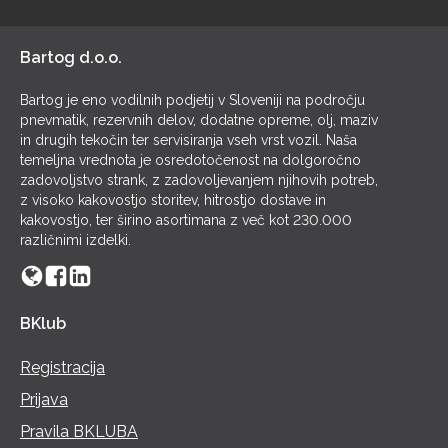
POL
Bartog d.o.o.
Bartog je eno vodilnih podjetij v Sloveniji na področju
pnevmatik, rezervnih delov, dodatne opreme, olj, maziv
in drugih tekočin ter servisiranja vseh vrst vozil. Naša
temeljna vrednota je osredotočenost na dolgoročno
zadovoljstvo strank, z zadovoljevanjem njihovih potreb,
z visoko kakovostjo storitev, hitrostjo dostave in
kakovostjo, ter širino asortimana z več kot 230.000
različnimi izdelki.
BKlub
Registracija
Prijava
Pravila BKLUBA