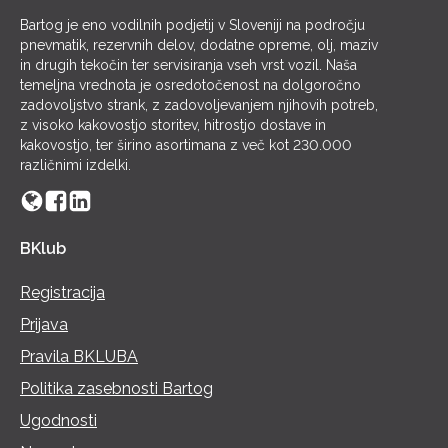
Bartog je eno vodilnih podjetij v Sloveniji na področju
pnevmatik, rezervnih delov, dodatne opreme, olj, maziv
in drugih tekočin ter servisiranja vseh vrst vozil. Naša
temeljna vrednota je osredotočenost na dolgoročno
zadovoljstvo strank, z zadovoljevanjem njihovih potreb,
z visoko kakovostjo storitev, hitrostjo dostave in
kakovostjo, ter širino asortimana z več kot 230.000
različnimi izdelki.
BKlub
Registracija
Prijava
Pravila BKLUBA
Politika zasebnosti Bartog
Ugodnosti