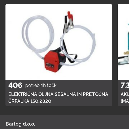
406
7.
potrebnih točk
ELEKTRIČNA OLJNA SESALNA IN PRETOČNA
AK
ČRPALKA 150.2820
(MA
POL
Bartog d.o.o.