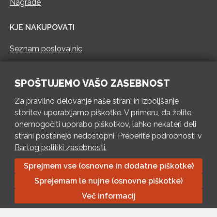
Nagrade
KJE NAKUPOVATI
Seznam poslovalnic
KONTAKT
SPOŠTUJEMO VAŠO ZASEBNOST
Pokliči 73 462 460
Za pravilno delovanje naše strani in izboljšanje
PON – PET 8 – 18 h / SOB 8 – 12 h
storitev uporabljamo piškotke. V primeru, da želite
onemogočiti uporabo piškotkov, lahko nekateri deli
Pošlji e-mail
strani postanejo nedostopni. Preberite podrobnosti v
Izpolni kontaktni obrazec
Bartog politiki zasebnosti.
Sprejmem vse (osnovne in dodatne piškotke)
Bartog d.o.o. Trebnje | ID: SI79128718 | IBAN: SI56 1010 0003
Sprejemam le nujne (osnovne piškotke)
8174 248, Banka Intesa Sanpaolo d.d.| Predsednik Uprave:
Ivan Šantorić | Predsednik Nadzornega odbora: Ilija Tokić |
Več informacij
Delniški kapital: 783.970,08 EUR, plačano v celoti | Obrtniška
ulica 18, 8210 Trebnje