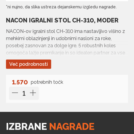
*ni nujno, da slika ustreza dejanskemu izgledu nagrade.
NACON IGRALNI STOL CH-310, MODER
NACON-ov igralni stol CH-310 ima nastavljivo višino z
mehkimi oblazinjenji in udobnimi nasloni za roke,
posebej zasnovan za dolge igre. 5 robustnih koles
omogoča lažje premikanje in so idealen partner za vse
igralce, ki iščejo udobje in vzdržljivost.
Več podrobnosti
1.570
potrebnih točk
IZBRANE
NAGRADE