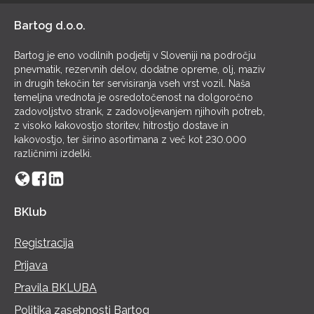
Bartog d.o.o.
Bartog je eno vodilnih podjetij v Sloveniji na področju
pnevmatik, rezervnih delov, dodatne opreme, olj, maziv
in drugih tekočin ter servisiranja vseh vrst vozil. Naša
temeljna vrednota je osredotočenost na dolgoročno
zadovoljstvo strank, z zadovoljevanjem njihovih potreb,
z visoko kakovostjo storitev, hitrostjo dostave in
kakovostjo, ter širino asortimana z več kot 230.000
različnimi izdelki.
BKlub
Registracija
Prijava
Pravila BKLUBA
Politika zasebnosti Bartog