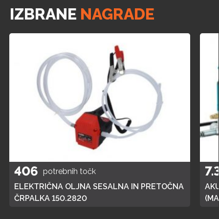
IZBRANE
NAGRADE
406
7.
potrebnih točk
ELEKTRIČNA OLJNA SESALNA IN PRETOČNA
AK
ČRPALKA 150.2820
(MA
POL