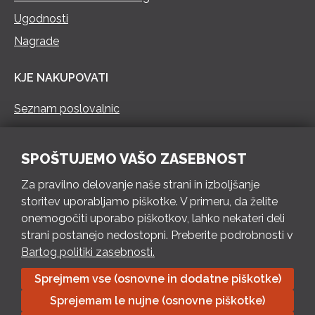
Ugodnosti
Nagrade
KJE NAKUPOVATI
Seznam poslovalnic
KONTAKT
SPOŠTUJEMO VAŠO ZASEBNOST
Pokliči 73 462 460
Za pravilno delovanje naše strani in izboljšanje
PON – PET 8 – 18 h / SOB 8 – 12 h
storitev uporabljamo piškotke. V primeru, da želite
onemogočiti uporabo piškotkov, lahko nekateri deli
Pošlji e-mail
strani postanejo nedostopni. Preberite podrobnosti v
Izpolni kontaktni obrazec
Bartog politiki zasebnosti.
Sprejmem vse (osnovne in dodatne piškotke)
Bartog d.o.o. Trebnje | ID: SI79128718 | IBAN: SI56 1010 0003
Sprejemam le nujne (osnovne piškotke)
8174 248, Banka Intesa Sanpaolo d.d.| Predsednik Uprave: