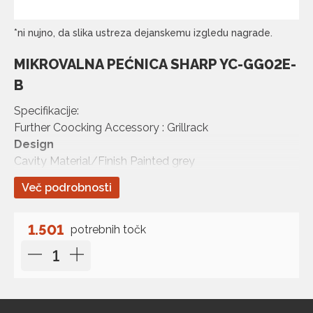
*ni nujno, da slika ustreza dejanskemu izgledu nagrade.
MIKROVALNA PEĆNICA SHARP YC-GG02E-
B
Specifikacije:
Further Coocking Accessory : Grillrack
Design
Cavity Material/Finish Painted grey
Cavitiy Size (mm) 315 x 297 x 198
Več podrobnosti
Glas Turntable Size (o mm) 245
Grillrack Size (mm) O 190 m…
1.501
potrebnih točk