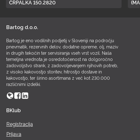
ČRPALKA 150.2820
(MA
POL
Bartog d.o.o.
Bartog je eno vodilnih podjetij v Sloveniji na področju
pnevmatik, rezervnih delov, dodatne opreme, olj, maziv
in drugih tekočin ter servisiranja vseh vrst vozil. Naša
temeljna vrednota je osredotočenost na dolgoročno
zadovoljstvo strank, z zadovoljevanjem njihovih potreb,
z visoko kakovostjo storitev, hitrostjo dostave in
kakovostjo, ter širino asortimana z več kot 230.000
različnimi izdelki.
BKlub
Registracija
Prijava