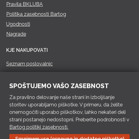
Pravila BKLUBA
Politika zasebnosti Bartog
Ugodnosti
Nagrade
KJE NAKUPOVATI
Seznam poslovalnic
KONTAKT
SPOŠTUJEMO VAŠO ZASEBNOST
Pokliči 73 462 460
Za pravilno delovanje naše strani in izboljšanje
PON – PET 8 – 18 h / SOB 8 – 12 h
storitev uporabljamo piškotke. V primeru, da želite
onemogočiti uporabo piškotkov, lahko nekateri deli
Pošlji e-mail
strani postanejo nedostopni. Preberite podrobnosti v
Izpolni kontaktni obrazec
Bartog politiki zasebnosti.
Sprejmem vse (osnovne in dodatne piškotke)