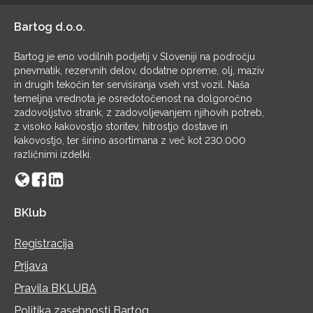
Bartog d.o.o.
Bartog je eno vodilnih podjetij v Sloveniji na področju
pnevmatik, rezervnih delov, dodatne opreme, olj, maziv
in drugih tekočin ter servisiranja vseh vrst vozil. Naša
temeljna vrednota je osredotočenost na dolgoročno
zadovoljstvo strank, z zadovoljevanjem njihovih potreb,
z visoko kakovostjo storitev, hitrostjo dostave in
kakovostjo, ter širino asortimana z več kot 230.000
različnimi izdelki.
BKlub
Registracija
Prijava
Pravila BKLUBA
Politika zasebnosti Bartog