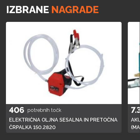
IZBRANE
NAGRADE
406
7.
potrebnih točk
ELEKTRIČNA OLJNA SESALNA IN PRETOČNA
AK
ČRPALKA 150.2820
(MA
POL