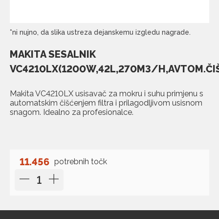
*ni nujno, da slika ustreza dejanskemu izgledu nagrade.
MAKITA SESALNIK
VC4210LX(1200W,42L,270M3/H,AVTOM.ČI
Makita VC4210LX usisavač za mokru i suhu primjenu s
automatskim čišćenjem filtra i prilagodljivom usisnom
snagom. Idealno za profesionalce.
11.456
potrebnih točk