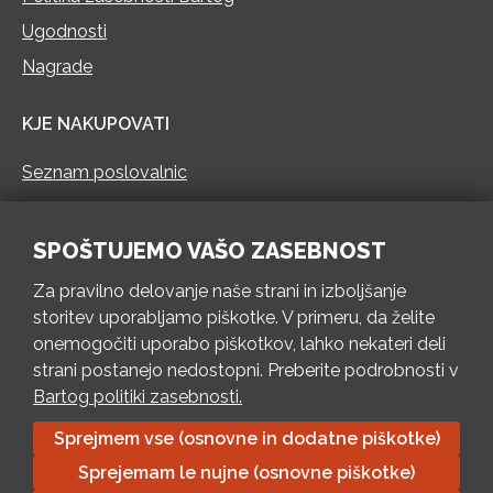
Ugodnosti
Nagrade
KJE NAKUPOVATI
Seznam poslovalnic
KONTAKT
SPOŠTUJEMO VAŠO ZASEBNOST
Pokliči 73 462 460
Za pravilno delovanje naše strani in izboljšanje
PON – PET 8 – 18 h / SOB 8 – 12 h
storitev uporabljamo piškotke. V primeru, da želite
onemogočiti uporabo piškotkov, lahko nekateri deli
Pošlji e-mail
strani postanejo nedostopni. Preberite podrobnosti v
Izpolni kontaktni obrazec
Bartog politiki zasebnosti.
Sprejmem vse (osnovne in dodatne piškotke)
Bartog d.o.o. Trebnje | ID: SI79128718 | IBAN: SI56 1010 0003
Sprejemam le nujne (osnovne piškotke)
8174 248, Banka Intesa Sanpaolo d.d.| Predsednik Uprave: