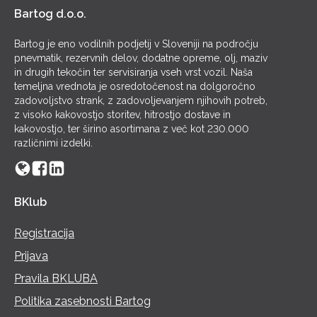
Bartog d.o.o.
Bartog je eno vodilnih podjetij v Sloveniji na področju
pnevmatik, rezervnih delov, dodatne opreme, olj, maziv
in drugih tekočin ter servisiranja vseh vrst vozil. Naša
temeljna vrednota je osredotočenost na dolgoročno
zadovoljstvo strank, z zadovoljevanjem njihovih potreb,
z visoko kakovostjo storitev, hitrostjo dostave in
kakovostjo, ter širino asortimana z več kot 230.000
različnimi izdelki.
BKlub
Registracija
Prijava
Pravila BKLUBA
Politika zasebnosti Bartog