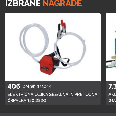
IZBRANE
NAGRADE
406
7.
potrebnih točk
ELEKTRIČNA OLJNA SESALNA IN PRETOČNA
AK
ČRPALKA 150.2820
(MA
POL