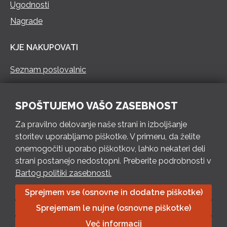
Ugodnosti
Nagrade
KJE NAKUPOVATI
Seznam poslovalnic
KONTAKT
SPOŠTUJEMO VAŠO ZASEBNOST
Pokliči 73 462 460
Za pravilno delovanje naše strani in izboljšanje
PON – PET 8 – 18 h / SOB 8 – 12 h
storitev uporabljamo piškotke. V primeru, da želite
onemogočiti uporabo piškotkov, lahko nekateri deli
Pošlji e-mail
strani postanejo nedostopni. Preberite podrobnosti v
Izpolni kontaktni obrazec
Bartog politiki zasebnosti.
Sprejmem vse (osnovne in dodatne piškotke)
Bartog d.o.o. Trebnje | ID: SI79128718 | IBAN: SI56 1010 0003
Sprejemam le nujne (osnovne piškotke)
8174 248, Banka Intesa Sanpaolo d.d.| Predsednik Uprave:
Ivan Šantorić | Predsednik Nadzornega odbora: Ilija Tokić |
Več informacij