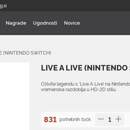
.si
Nagrade
Ugodnosti
Novice
VE (NINTENDO SWITCH)
LIVE A LIVE (NINTENDO
Oživite legendu s ‘Live A Live’ na Nintendo
vremenska razdoblja u HD-2D stilu.
831
potrebnih točk