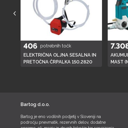
406
7.30
potrebnih točk
A
ELEKTRIČNA OLJNA SESALNA IN
AKUMUL
01
PRETOČNA ČRPALKA 150.2820
MAST (
DGP180,
BATERI
Bartog d.o.o.
Bartog je eno vodilnih podjetij v Sloveniji na
področju pnevmatik, rezervnih delov, dodatne
opreme, olj, maziv in drugih tekočin ter servisiranja