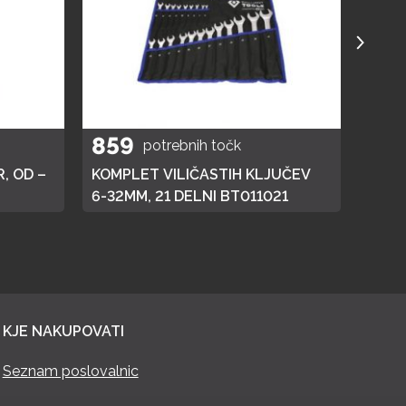
859
40
potrebnih točk
, OD –
KOMPLET VILIČASTIH KLJUČEV
ELEK
6-32MM, 21 DELNI BT011021
KJE NAKUPOVATI
Seznam poslovalnic