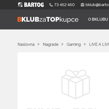
73 462 460
bklub@bartog
O BKLUBU
Naslovna
Nagrade
Gaming
LIVE A LI