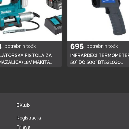
8
695
potrebnih točk
potrebnih točk
ATORSKA PIŠTOLA ZA
INFRARDEČI TERMOMETER
MAZALICA) 18V MAKITA
50° DO 500° BT521030
 HITRI POLNILEC,
BRILLIANT TOOLS
JA 3AH
BKlub
Registracija
Prijava