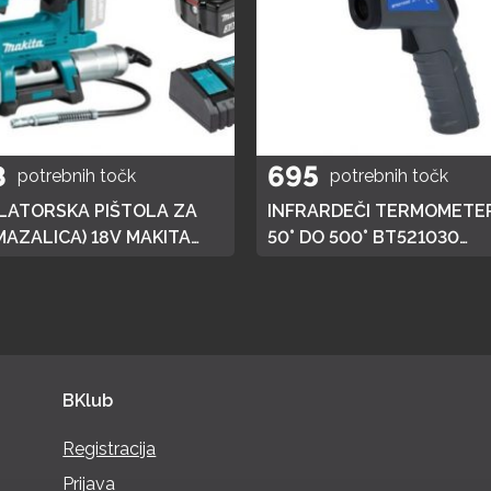
8
695
potrebnih točk
potrebnih točk
ATORSKA PIŠTOLA ZA
INFRARDEČI TERMOMETER
MAZALICA) 18V MAKITA
50° DO 500° BT521030
 HITRI POLNILEC,
BRILLIANT TOOLS
JA 3AH
BKlub
Registracija
Prijava