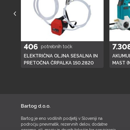
406
7.30
potrebnih točk
A
ELEKTRIČNA OLJNA SESALNA IN
AKUMUL
01
PRETOČNA ČRPALKA 150.2820
MAST (
DGP180,
BATERI
Bartog d.o.o.
Bartog je eno vodilnih podjetij v Sloveniji na
področju pnevmatik, rezervnih delov, dodatne
opreme, olj, maziv in drugih tekočin ter servisiranja