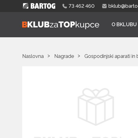
73 462 460
bklub@bartog
O BKLUBU
Naslovna
Nagrade
Gospodinjski aparati in 