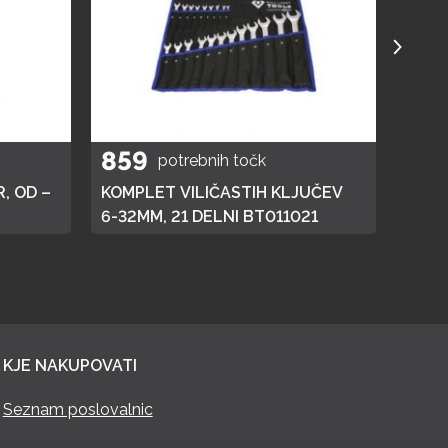
859
40
potrebnih točk
, OD –
KOMPLET VILIČASTIH KLJUČEV
ELEK
6-32MM, 21 DELNI BT011021
KJE NAKUPOVATI
Seznam poslovalnic