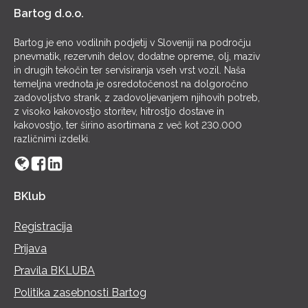
Bartog d.o.o.
Bartog je eno vodilnih podjetij v Sloveniji na področju
pnevmatik, rezervnih delov, dodatne opreme, olj, maziv
in drugih tekočin ter servisiranja vseh vrst vozil. Naša
temeljna vrednota je osredotočenost na dolgoročno
zadovoljstvo strank, z zadovoljevanjem njihovih potreb,
z visoko kakovostjo storitev, hitrostjo dostave in
kakovostjo, ter širino asortimana z več kot 230.000
različnimi izdelki.
BKlub
Registracija
Prijava
Pravila BKLUBA
Politika zasebnosti Bartog