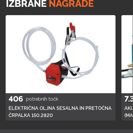
IZBRANE
NAGRADE
406
7.
potrebnih točk
ELEKTRIČNA OLJNA SESALNA IN PRETOČNA
AK
ČRPALKA 150.2820
(MA
POL