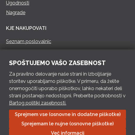
Ugodnosti
Nagrade
KJE NAKUPOVATI
Seznam poslovalnic
KONTAKT
SPOŠTUJEMO VAŠO ZASEBNOST
Pokliči 73 462 460
Za pravilno delovanje naše strani in izboljšanje
PON – PET 8 – 18 h / SOB 8 – 12 h
storitev uporabljamo piškotke. V primeru, da želite
onemogočiti uporabo piškotkov, lahko nekateri deli
Pošlji e-mail
strani postanejo nedostopni. Preberite podrobnosti v
Izpolni kontaktni obrazec
Bartog politiki zasebnosti.
Sprejmem vse (osnovne in dodatne piškotke)
Bartog d.o.o. Trebnje | ID: SI79128718 | IBAN: SI56 1010 0003
Sprejemam le nujne (osnovne piškotke)
8174 248, Banka Intesa Sanpaolo d.d.| Predsednik Uprave:
Ivan Šantorić | Predsednik Nadzornega odbora: Ilija Tokić |
Več informacij