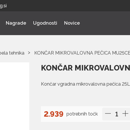
.si
Nagrade
Ugodnosti
Novice
bela tehnika
KONČAR MIKROVALOVNA PEČICA MU25C
KONČAR MIKROVALOVN
Končar vgradna mikrovalovna pečica 2
2.939
potrebnih točk