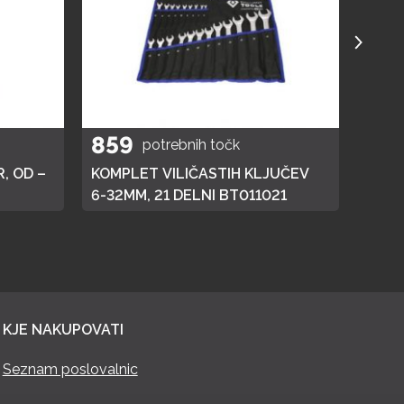
859
40
potrebnih točk
, OD –
KOMPLET VILIČASTIH KLJUČEV
ELEK
6-32MM, 21 DELNI BT011021
KJE NAKUPOVATI
Seznam poslovalnic