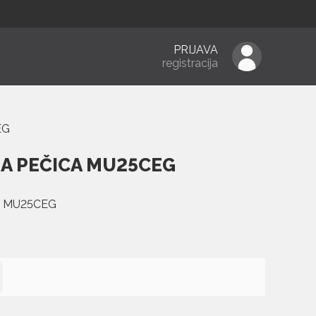
PRIJAVA
registracija
EG
A PEČICA MU25CEG
5L MU25CEG