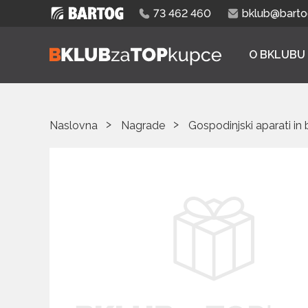
73 462 460
bklub@bartog
O BKLUBU
Naslovna
Nagrade
Gospodinjski aparati in 