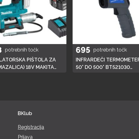
8
695
potrebnih točk
potrebnih točk
ATORSKA PIŠTOLA ZA
INFRARDEČI TERMOMETER
MAZALICA) 18V MAKITA
50° DO 500° BT521030
 HITRI POLNILEC,
BRILLIANT TOOLS
JA 3AH
BKlub
Registracija
Prijava