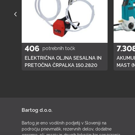
406
7.30
potrebnih točk
A
ELEKTRIČNA OLJNA SESALNA IN
AKUMUL
01
PRETOČNA ČRPALKA 150.2820
MAST (
DGP180,
BATERI
Bartog d.o.o.
Bartog je eno vodilnih podjetij v Sloveniji na
področju pnevmatik, rezervnih delov, dodatne
opreme, olj, maziv in drugih tekočin ter servisiranja