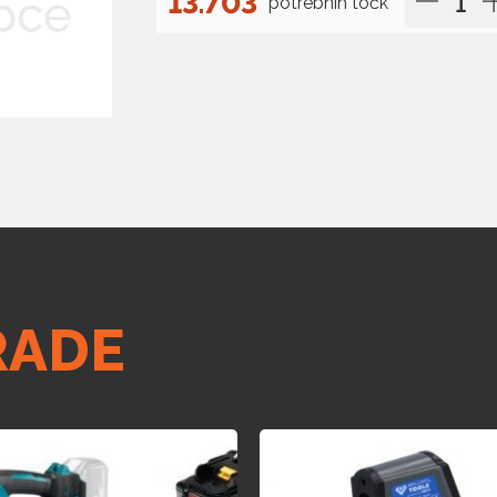
13.703
potrebnih točk
RADE