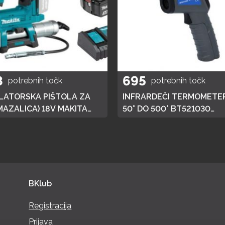
8
695
potrebnih točk
potrebnih točk
ATORSKA PIŠTOLA ZA
INFRARDEČI TERMOMETER
MAZALICA) 18V MAKITA
50° DO 500° BT521030
 HITRI POLNILEC,
BRILLIANT TOOLS
JA 3AH
BKlub
Registracija
Prijava