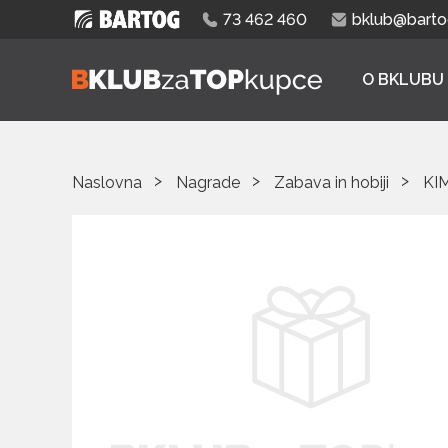
73 462 460
bklub@bartog
O BKLUBU
Naslovna
Nagrade
Zabava in hobiji
KI