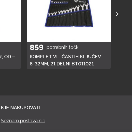
859
40
potrebnih točk
, OD –
KOMPLET VILIČASTIH KLJUČEV
ELEK
6-32MM, 21 DELNI BT011021
KJE NAKUPOVATI
Seznam poslovalnic