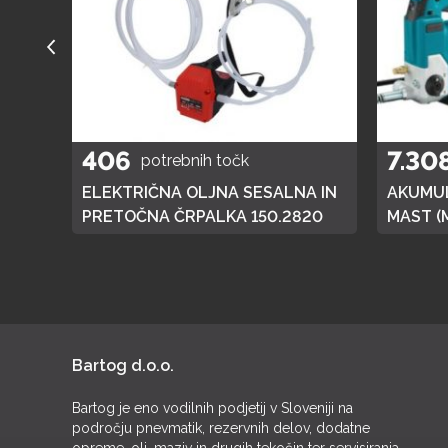
406
7.30
potrebnih točk
A
ELEKTRIČNA OLJNA SESALNA IN
AKUMUL
01
PRETOČNA ČRPALKA 150.2820
MAST (
DGP180,
BATERI
Bartog d.o.o.
Bartog je eno vodilnih podjetij v Sloveniji na
področju pnevmatik, rezervnih delov, dodatne
opreme, olj, maziv in drugih tekočin ter servisiranja