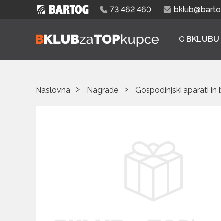
73 462 460
bklub@bartog
O BKLUBU
Naslovna
Nagrade
Gospodinjski aparati in 