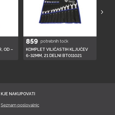
859
40
potrebnih točk
, OD –
KOMPLET VILIČASTIH KLJUČEV
ELEK
6-32MM, 21 DELNI BT011021
KJE NAKUPOVATI
Seznam poslovalnic