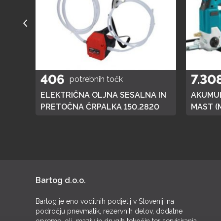
406
7.30
potrebnih točk
A
ELEKTRIČNA OLJNA SESALNA IN
AKUMUL
01
PRETOČNA ČRPALKA 150.2820
MAST (
DGP180,
BATERI
Bartog d.o.o.
Bartog je eno vodilnih podjetij v Sloveniji na
področju pnevmatik, rezervnih delov, dodatne
opreme, olj, maziv in drugih tekočin ter servisiranja