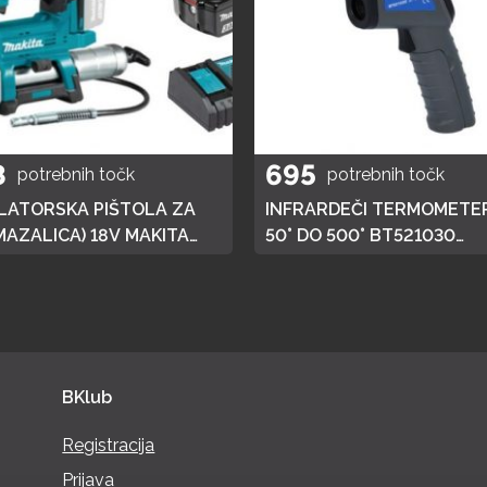
8
695
potrebnih točk
potrebnih točk
ATORSKA PIŠTOLA ZA
INFRARDEČI TERMOMETER
MAZALICA) 18V MAKITA
50° DO 500° BT521030
 HITRI POLNILEC,
BRILLIANT TOOLS
JA 3AH
BKlub
Registracija
Prijava