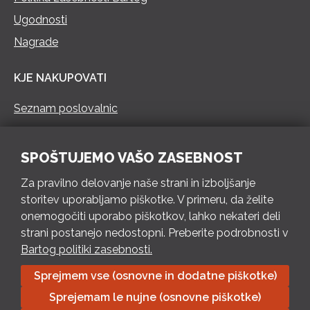
Ugodnosti
Nagrade
KJE NAKUPOVATI
Seznam poslovalnic
KONTAKT
SPOŠTUJEMO VAŠO ZASEBNOST
Pokliči 73 462 460
Za pravilno delovanje naše strani in izboljšanje
PON – PET 8 – 18 h / SOB 8 – 12 h
storitev uporabljamo piškotke. V primeru, da želite
onemogočiti uporabo piškotkov, lahko nekateri deli
Pošlji e-mail
strani postanejo nedostopni. Preberite podrobnosti v
Izpolni kontaktni obrazec
Bartog politiki zasebnosti.
Sprejmem vse (osnovne in dodatne piškotke)
Bartog d.o.o. Trebnje | ID: SI79128718 | IBAN: SI56 1010 0003
Sprejemam le nujne (osnovne piškotke)
8174 248, Banka Intesa Sanpaolo d.d.| Predsednik Uprave: