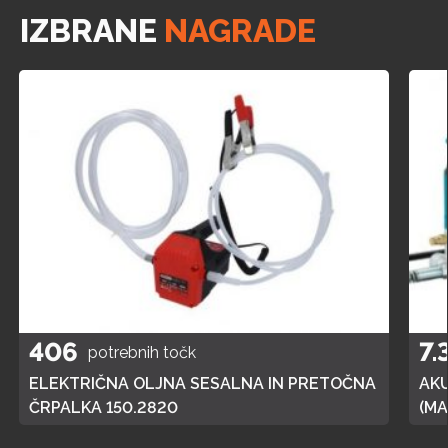
IZBRANE
NAGRADE
406
7.
potrebnih točk
ELEKTRIČNA OLJNA SESALNA IN PRETOČNA
AK
ČRPALKA 150.2820
(MA
POL