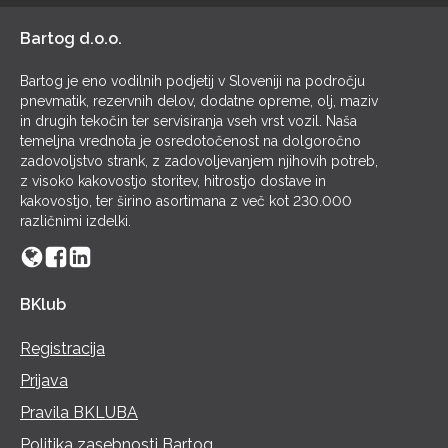
Bartog d.o.o.
Bartog je eno vodilnih podjetij v Sloveniji na področju
pnevmatik, rezervnih delov, dodatne opreme, olj, maziv
in drugih tekočin ter servisiranja vseh vrst vozil. Naša
temeljna vrednota je osredotočenost na dolgoročno
zadovoljstvo strank, z zadovoljevanjem njihovih potreb,
z visoko kakovostjo storitev, hitrostjo dostave in
kakovostjo, ter širino asortimana z več kot 230.000
različnimi izdelki.
BKlub
Registracija
Prijava
Pravila BKLUBA
Politika zasebnosti Bartog