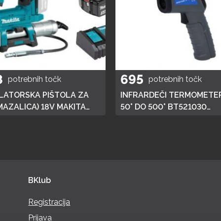
8
695
potrebnih točk
potrebnih točk
ATORSKA PIŠTOLA ZA
INFRARDEČI TERMOMETER
MAZALICA) 18V MAKITA
50° DO 500° BT521030
 HITRI POLNILEC,
BRILLIANT TOOLS
JA 3AH
BKlub
Registracija
Prijava