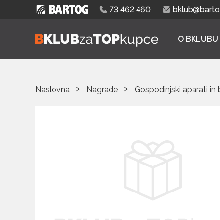
73 462 460
bklub@bartog
O BKLUBU
Naslovna
Nagrade
Gospodinjski aparati in 