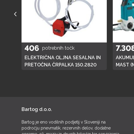
406
7.30
potrebnih točk
A
ELEKTRIČNA OLJNA SESALNA IN
AKUMUL
01
PRETOČNA ČRPALKA 150.2820
MAST (
DGP180,
BATERI
Bartog d.o.o.
Bartog je eno vodilnih podjetij v Sloveniji na
področju pnevmatik, rezervnih delov, dodatne
opreme, olj, maziv in drugih tekočin ter servisiranja