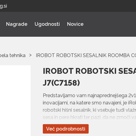
.si
Nagrade
Ugodnosti
Novice
bela tehnika
IROBOT ROBOTSKI SESALNIK ROOMBA CO
IROBOT ROBOTSKI SE
J7(C7158)
Predstavljamo vam najnaprednejšega 2v1
inovacijami, na katere smo navajeni, je iRo
robotski hišni sesalnik, ki vsebuje tudi 
sesa in pere hkrati ter pazi, da ne zmoči 
sistem iRobot OS 5.0, ki omogoča sesalni
Več podrobnosti
čistijo bolj specifična mesta. Ta operacij