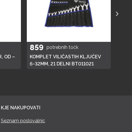
859
40
potrebnih točk
, OD –
KOMPLET VILIČASTIH KLJUČEV
ELEK
6-32MM, 21 DELNI BT011021
KJE NAKUPOVATI
Seznam poslovalnic