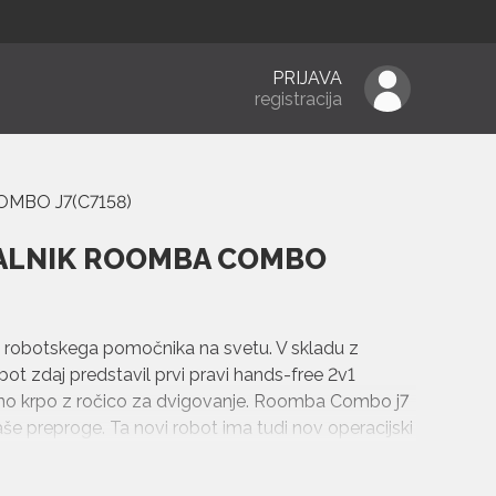
PRIJAVA
registracija
MBO J7(C7158)
SALNIK ROOMBA COMBO
 robotskega pomočnika na svetu. V skladu z
bot zdaj predstavil prvi pravi hands-free 2v1
vlažno krpo z ročico za dvigovanje. Roomba Combo j7
vaše preproge. Ta novi robot ima tudi nov operacijski
kom serije j7, da se izognejo več predmetom in
ski sistem omogoča večji glasovni nadzor in