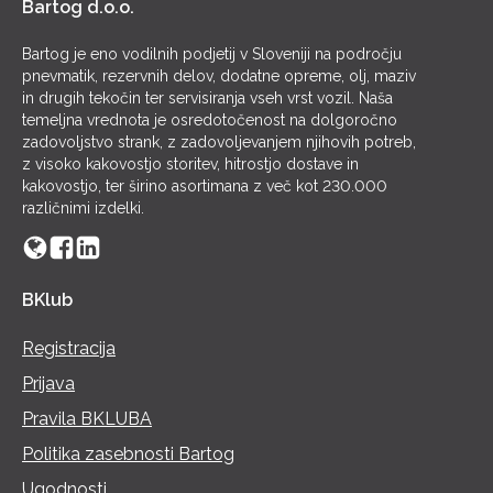
Bartog d.o.o.
Bartog je eno vodilnih podjetij v Sloveniji na področju
pnevmatik, rezervnih delov, dodatne opreme, olj, maziv
in drugih tekočin ter servisiranja vseh vrst vozil. Naša
temeljna vrednota je osredotočenost na dolgoročno
zadovoljstvo strank, z zadovoljevanjem njihovih potreb,
z visoko kakovostjo storitev, hitrostjo dostave in
kakovostjo, ter širino asortimana z več kot 230.000
različnimi izdelki.
BKlub
Registracija
Prijava
Pravila BKLUBA
Politika zasebnosti Bartog
Ugodnosti