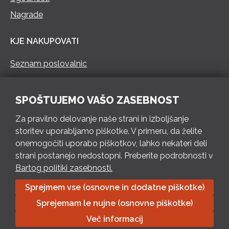
Nagrade
KJE NAKUPOVATI
Seznam poslovalnic
KONTAKT
SPOŠTUJEMO VAŠO ZASEBNOST
Pokliči 73 462 460
Za pravilno delovanje naše strani in izboljšanje
PON – PET 8 – 18 h / SOB 8 – 12 h
storitev uporabljamo piškotke. V primeru, da želite
onemogočiti uporabo piškotkov, lahko nekateri deli
Pošlji e-mail
strani postanejo nedostopni. Preberite podrobnosti v
Izpolni kontaktni obrazec
Bartog politiki zasebnosti.
Sprejmem vse (osnovne in dodatne piškotke)
Bartog d.o.o. Trebnje | ID: SI79128718 | IBAN: SI56 1010 0003
Sprejemam le nujne (osnovne piškotke)
8174 248, Banka Intesa Sanpaolo d.d.| Predsednik Uprave:
Ivan Šantorić | Predsednik Nadzornega odbora: Ilija Tokić |
Več informacij
Delniški kapital: 783.970,08 EUR, plačano v celoti | Obrtniška