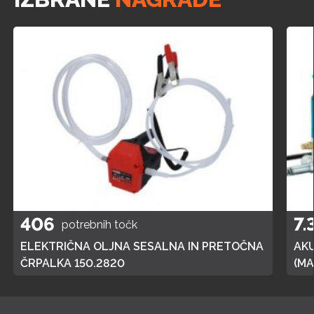
406
7.
potrebnih točk
ELEKTRIČNA OLJNA SESALNA IN PRETOČNA
AK
ČRPALKA 150.2820
(MA
POL