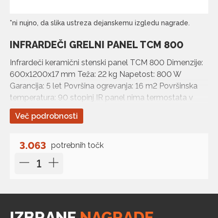
*ni nujno, da slika ustreza dejanskemu izgledu nagrade.
INFRARDEČI GRELNI PANEL TCM 800
Infrardeči keramični stenski panel TCM 800 Dimenzije:
600x1200x17 mm Teža: 22 kg Napetost: 800 W
Garancija: 5 let Površina ogrevanja: 16 m2 Površinska
temperatura: 90 stopinj IR panel nima termostata v
kompletu! Lahko naročite nogice za talno montažo…
Več podrobnosti
3.063
potrebnih točk
IZBRANE
NAGRADE