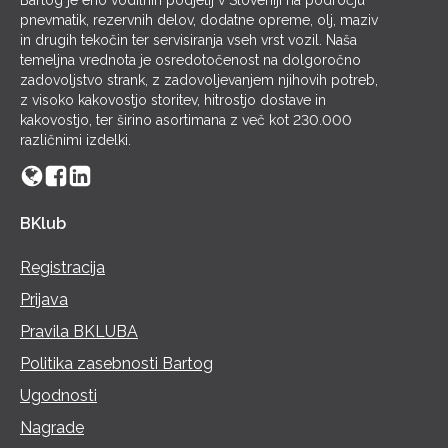
Bartog je eno vodilnih podjetij v Sloveniji na področju
pnevmatik, rezervnih delov, dodatne opreme, olj, maziv
in drugih tekočin ter servisiranja vseh vrst vozil. Naša
temeljna vrednota je osredotočenost na dolgoročno
zadovoljstvo strank, z zadovoljevanjem njihovih potreb,
z visoko kakovostjo storitev, hitrostjo dostave in
kakovostjo, ter širino asortimana z več kot 230.000
različnimi izdelki.
BKlub
Registracija
Prijava
Pravila BKLUBA
Politika zasebnosti Bartog
Ugodnosti
Nagrade