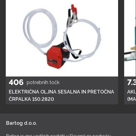
406
7.
potrebnih točk
ELEKTRIČNA OLJNA SESALNA IN PRETOČNA
AK
ČRPALKA 150.2820
(MA
POL
Bartog d.o.o.