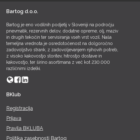
Bartog d.o.o.
Bartog je eno vodilnih podjetij v Sloveniji na področju
pnevmatik, rezervnih delov, dodatne opreme, olj, maziv
in drugih tekočin ter servisiranja vseh vrst vozil. Naša
temeljna vrednota je osredotočenost na dolgoročno
zadovoljstvo strank, z zadovoljevanjem njihovih potreb,
z visoko kakovostjo storitev, hitrostjo dostave in
kakovostjo, ter širino asortimana z več kot 230.000
različnimi izdelki.
BKlub
Registracija
Prijava
Pravila BKLUBA
Politika zasebnosti Bartog