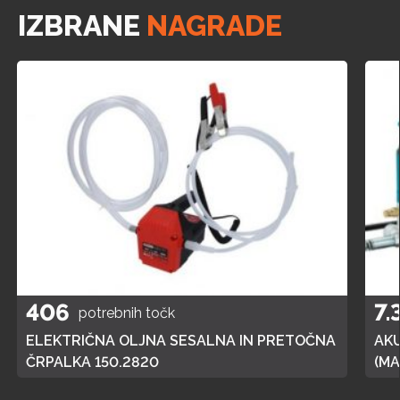
IZBRANE
NAGRADE
406
7.
potrebnih točk
ELEKTRIČNA OLJNA SESALNA IN PRETOČNA
AK
ČRPALKA 150.2820
(MA
POL