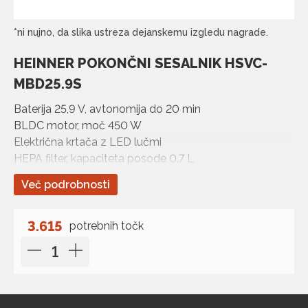
*ni nujno, da slika ustreza dejanskemu izgledu nagrade.
HEINNER POKONČNI SESALNIK HSVC-
MBD25.9S
Baterija 25,9 V, avtonomija do 20 min
BLDC motor, moč 450 W
Električna krtača z LED lučmi
HEPA filter, kapaciteta posode 0,7 L
LED zaslon in senzor prahu
Več podrobnosti
3.615
potrebnih točk