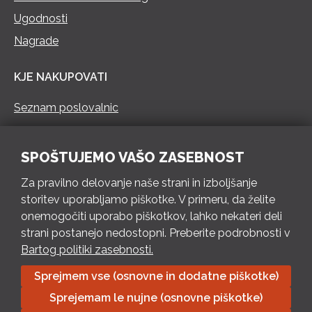
Ugodnosti
Nagrade
KJE NAKUPOVATI
Seznam poslovalnic
KONTAKT
SPOŠTUJEMO VAŠO ZASEBNOST
Pokliči 73 462 460
Za pravilno delovanje naše strani in izboljšanje
PON – PET 8 – 18 h / SOB 8 – 12 h
storitev uporabljamo piškotke. V primeru, da želite
onemogočiti uporabo piškotkov, lahko nekateri deli
Pošlji e-mail
strani postanejo nedostopni. Preberite podrobnosti v
Izpolni kontaktni obrazec
Bartog politiki zasebnosti.
Sprejmem vse (osnovne in dodatne piškotke)
Bartog d.o.o. Trebnje | ID: SI79128718 | IBAN: SI56 1010 0003
Sprejemam le nujne (osnovne piškotke)
8174 248, Banka Intesa Sanpaolo d.d.| Predsednik Uprave: